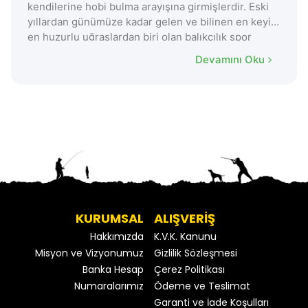
kendilerine hobi bulma arayışına girmişlerdir. Eski
yıllardan günümüze kadar gelen ve bilinen en keyifli
en huzurlu uğraşlardan biri olan balıkçılık spor
anlamında da yapılmaktadır.
Devamını Oku
KURUMSAL
ALIŞVERİŞ
Hakkımızda
K.V.K. Kanunu
Misyon ve Vizyonumuz
Gizlilik Sözleşmesi
Banka Hesap
Çerez Politikası
Numaralarımız
Ödeme ve Teslimat
Garanti ve İade Koşulları