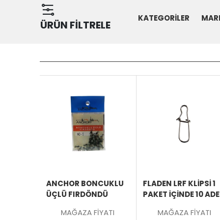
KATEGORİLER
MAR
ÜRÜN FİLTRELE
ÜRÜNÜ
İNCELE
ANCHOR BONCUKLU
FLADEN LRF KLIPSI 1
ÜÇLÜ FIRDÖNDÜ
PAKET İÇINDE 10 AD
MAĞAZA FİYATI
MAĞAZA FİYATI