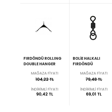
ÜRÜNÜ
İNCELE
FIRDÖNDÜ ROLLING
BOLİE HALKALI
DOUBLE HANGER
FIRDÖNDÜ
MAĞAZA FİYATI
MAĞAZA FİYATI
104,22 TL
79,48 TL
İNDİRİMLİ FİYATI
İNDİRİMLİ FİYATI
90,42 TL
69,01 TL