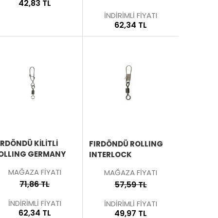
42,83 TL
İNDİRİMLİ FİYATI
62,34 TL
ÜRÜNÜ
ÜRÜNÜ
İNCELE
İNCELE
IRDÖNDÜ KİLİTLİ
FIRDÖNDÜ ROLLING
OLLING GERMANY
INTERLOCK
MAĞAZA FİYATI
MAĞAZA FİYATI
71,86 TL
57,59 TL
İNDİRİMLİ FİYATI
İNDİRİMLİ FİYATI
62,34 TL
49,97 TL