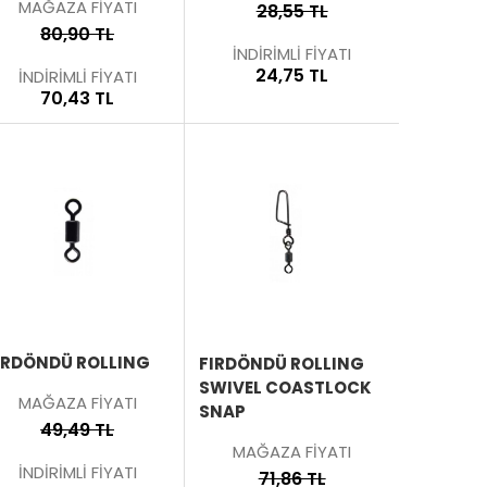
MAĞAZA FİYATI
28,55 TL
80,90 TL
İNDİRİMLİ FİYATI
24,75 TL
İNDİRİMLİ FİYATI
70,43 TL
ÜRÜNÜ
ÜRÜNÜ
İNCELE
İNCELE
IRDÖNDÜ ROLLING
FIRDÖNDÜ ROLLING
SWIVEL COASTLOCK
MAĞAZA FİYATI
SNAP
49,49 TL
MAĞAZA FİYATI
İNDİRİMLİ FİYATI
71,86 TL