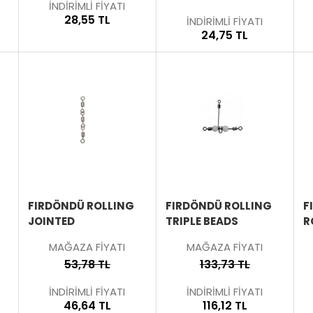
İNDİRİMLİ FİYATI
28,55 TL
İNDİRİMLİ FİYATI
24,75 TL
ÜRÜNÜ
ÜRÜNÜ
ÜRÜNÜ
İNCELE
İNCELE
İNCELE
FIRDÖNDÜ ROLLING
FIRDÖNDÜ ROLLING
F
JOINTED
TRIPLE BEADS
R
MAĞAZA FİYATI
MAĞAZA FİYATI
53,78 TL
133,73 TL
İNDİRİMLİ FİYATI
İNDİRİMLİ FİYATI
46,64 TL
116,12 TL