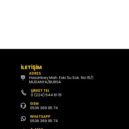
İLETİŞİM
ADRES
Hasanbey Mah. Eski Su Sok. No:15/1
MUDANYA/BURSA
ŞİRKET TEL
0 (224) 544 61 15
GSM
0536 369 95 74
WHATSAPP
0536 369 95 74