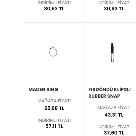
İNDİRİMLİ FİYATI
İNDİRİMLİ FİYATI
30,93 TL
30,93 TL
SEPETE
EKLE
ÜRÜNÜ
İNCELE
MADEN RING
FIRDÖNDÜ KLİPSLİ
RUBBER SNAP
MAĞAZA FİYATI
MAĞAZA FİYATI
65,68 TL
43,31 TL
İNDİRİMLİ FİYATI
57,11 TL
İNDİRİMLİ FİYATI
37,60 TL