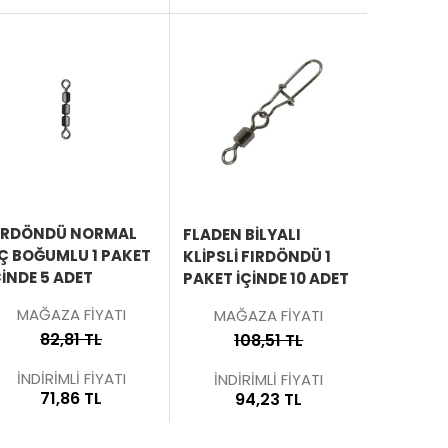
ÜRÜNÜ
ÜRÜNÜ
İNCELE
İNCELE
IRDÖNDÜ NORMAL
FLADEN BILYALI
Ç BOĞUMLU 1 PAKET
KLIPSLI FIRDÖNDÜ 1
ÇINDE 5 ADET
PAKET İÇINDE 10 ADET
MAĞAZA FİYATI
MAĞAZA FİYATI
82,81 TL
108,51 TL
İNDİRİMLİ FİYATI
İNDİRİMLİ FİYATI
71,86 TL
94,23 TL