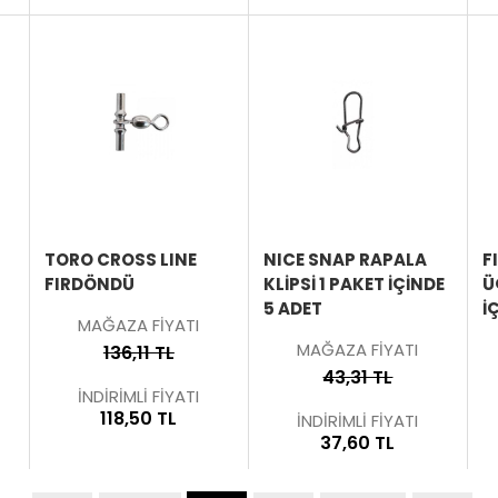
ÜRÜNÜ
ÜRÜNÜ
ÜRÜNÜ
İNCELE
İNCELE
İNCELE
TORO CROSS LINE
NICE SNAP RAPALA
F
FIRDÖNDÜ
KLİPSİ 1 PAKET IÇINDE
Ü
5 ADET
İ
MAĞAZA FİYATI
MAĞAZA FİYATI
136,11 TL
43,31 TL
İNDİRİMLİ FİYATI
118,50 TL
İNDİRİMLİ FİYATI
37,60 TL