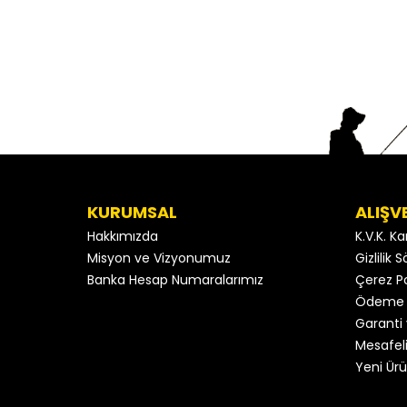
KURUMSAL
ALIŞV
Hakkımızda
K.V.K. K
Misyon ve Vizyonumuz
Gizlilik
Banka Hesap Numaralarımız
Çerez Po
Ödeme 
Garanti 
Mesafeli
Yeni Ürü