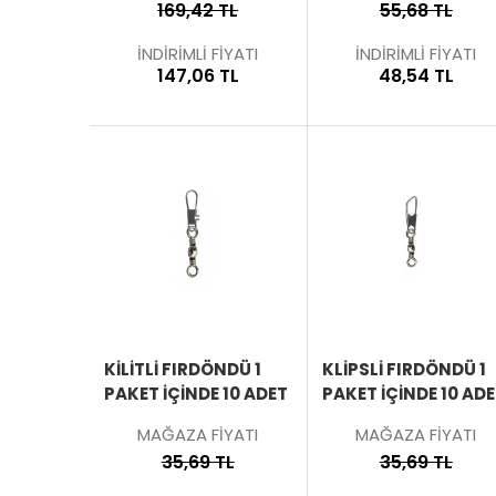
169,42 TL
55,68 TL
İNDİRİMLİ FİYATI
İNDİRİMLİ FİYATI
147,06 TL
48,54 TL
ÜRÜNÜ
İNCELE
KİLİTLİ FIRDÖNDÜ 1
KLİPSLİ FIRDÖNDÜ 1
PAKET İÇINDE 10 ADET
PAKET İÇINDE 10 AD
MAĞAZA FİYATI
MAĞAZA FİYATI
35,69 TL
35,69 TL