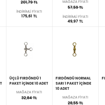
MAĞAZA FİYATI
201,79 TL
57,59 TL
İNDİRİMLİ FİYATI
175,61 TL
İNDİRİMLİ FİYATI
49,97 TL
ÜRÜNÜ
ÜRÜNÜ
ÜRÜNÜ
İNCELE
İNCELE
İNCELE
ÜÇLÜ FIRDÖNDÜ 1
FIRDÖNDÜ NORMAL
F
ET
PAKET İÇINDE 10 ADET
SARI 1 PAKET İÇINDE
10 ADET
MAĞAZA FİYATI
MAĞAZA FİYATI
32,84 TL
28,55 TL