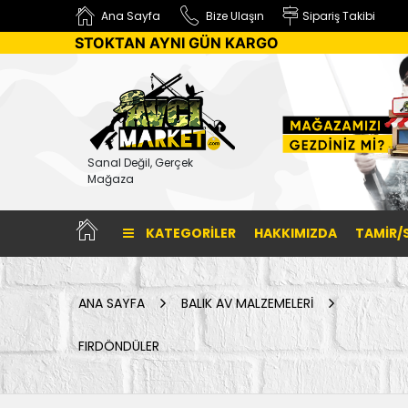
Ana Sayfa
Bize Ulaşın
Sipariş Takibi
STOKTAN AYNI GÜN KARGO
Sanal Değil, Gerçek
Mağaza
KATEGORILER
HAKKIMIZDA
TAMİR/
ANA SAYFA
BALIK AV MALZEMELERİ
FIRDÖNDÜLER