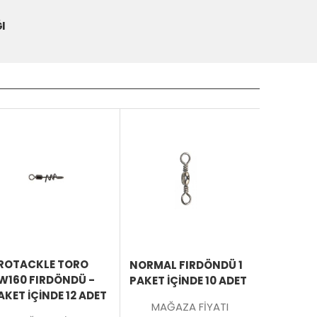
I
ÜRÜNÜ
ÜRÜNÜ
İNCELE
İNCELE
ROTACKLE TORO
NORMAL FIRDÖNDÜ 1
W160 FIRDÖNDÜ -
PAKET İÇINDE 10 ADET
AKET İÇINDE 12 ADET
MAĞAZA FİYATI