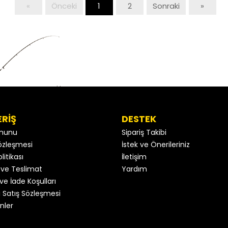
«
Önceki
1
2
Sonraki
»
ERİŞ
DESTEK
anunu
Sipariş Takibi
 Sözleşmesi
İstek ve Önerileriniz
litikası
İletişim
ve Teslimat
Yardım
ve İade Koşulları
 Satış Sözleşmesi
nler