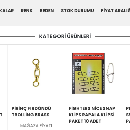
KALAR
RENK
BEDEN
STOK DURUMU
FİYAT ARALIĞ
KATEGORİ ÜRÜNLERİ
ÜRÜNÜ
ÜRÜNÜ
ÜRÜNÜ
İNCELE
İNCELE
İNCELE
PIRINÇ FIRDÖNDÜ
FIGHTERS NICE SNAP
P
ET
TROLLING BRASS
KLIPS RAPALA KLIPSI
S
PAKET 10 ADET
P
MAĞAZA FİYATI