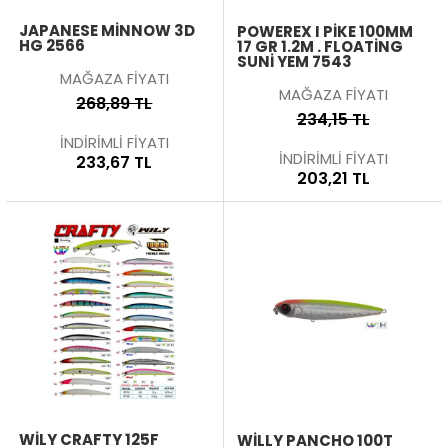
JAPANESE MİNNOW 3D
POWEREX I PIKE 100MM
HG 2566
17 GR 1.2M . FLOATING
SUNI YEM 7543
MAĞAZA FİYATI
MAĞAZA FİYATI
268,89 TL
234,15 TL
İNDİRİMLİ FİYATI
İNDİRİMLİ FİYATI
233,67 TL
203,21 TL
WILY CRAFTY 125F
WILLY PANCHO 100T