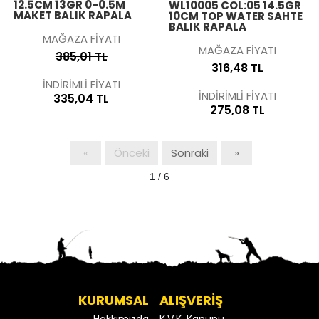
12.5CM 13GR 0-0.5M
WL10005 COL:05 14.5GR
MAKET BALIK RAPALA
10CM TOP WATER SAHTE
BALIK RAPALA
MAĞAZA FİYATI
MAĞAZA FİYATI
385,01 TL
316,48 TL
İNDİRİMLİ FİYATI
İNDİRİMLİ FİYATI
335,04 TL
275,08 TL
«
Önceki
Sonraki
»
1 / 6
KURUMSAL
ALIŞVERİŞ