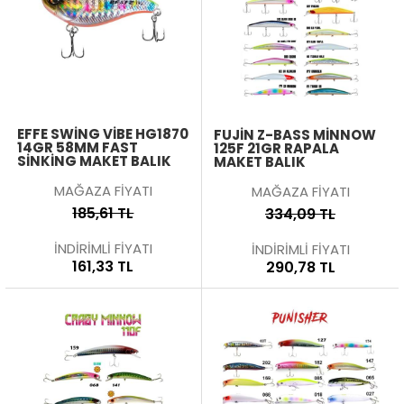
EFFE SWING VIBE HG1870
FUJIN Z-BASS MINNOW
14GR 58MM FAST
125F 21GR RAPALA
SINKING MAKET BALIK
MAKET BALIK
MAĞAZA FİYATI
MAĞAZA FİYATI
185,61 TL
334,09 TL
İNDİRİMLİ FİYATI
İNDİRİMLİ FİYATI
161,33 TL
290,78 TL