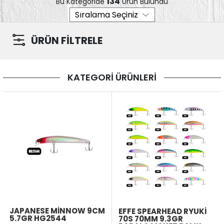
134
Bu Kategoride
Ürün Bulundu
ÜRÜN FİLTRELE
KATEGORİ ÜRÜNLERİ
JAPANESE MINNOW 9CM
EFFE SPEARHEAD RYUKI
5.7GR HG2544
70S 70MM 9.3GR