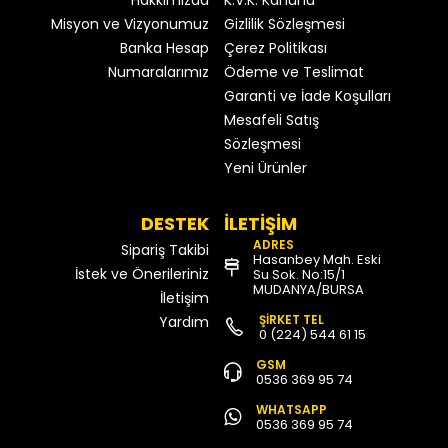
Hakkımızda
K.V.K. Kanunu
Misyon ve Vizyonumuz
Gizlilik Sözleşmesi
Banka Hesap
Çerez Politikası
Numaralarımız
Ödeme ve Teslimat
Garanti ve İade Koşulları
Mesafeli Satış
Sözleşmesi
Yeni Ürünler
DESTEK
İLETİŞİM
ADRES
Sipariş Takibi
Hasanbey Mah. Eski
İstek ve Önerileriniz
Su Sok. No:15/1
MUDANYA/BURSA
İletişim
ŞİRKET TEL
Yardım
0 (224) 544 61 15
GSM
0536 369 95 74
WHATSAPP
0536 369 95 74