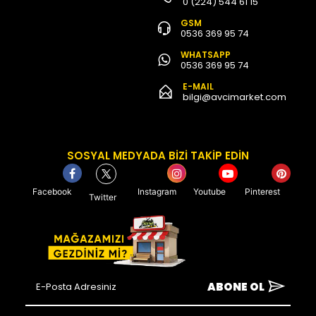
0 (224) 544 61 15
GSM
0536 369 95 74
WHATSAPP
0536 369 95 74
E-MAIL
bilgi@avcimarket.com
SOSYAL MEDYADA BİZİ TAKİP EDİN
Facebook
Instagram
Youtube
Pinterest
Twitter
ABONE OL