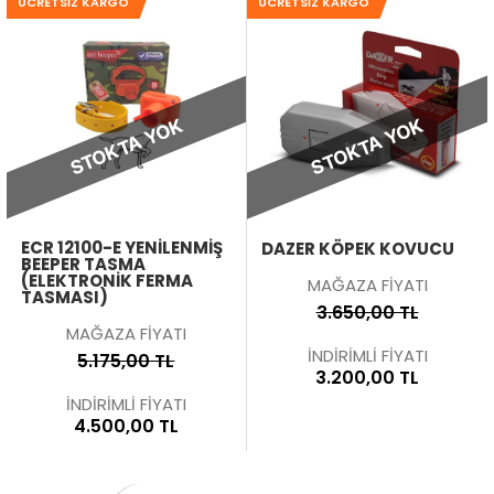
ÜCRETSIZ KARGO
ÜCRETSIZ KARGO
STOKTA YOK
STOKTA YOK
ECR 12100-E YENİLENMİŞ
DAZER KÖPEK KOVUCU
BEEPER TASMA
(ELEKTRONIK FERMA
MAĞAZA FİYATI
TASMASI)
3.650,00 TL
MAĞAZA FİYATI
İNDİRİMLİ FİYATI
5.175,00 TL
3.200,00 TL
İNDİRİMLİ FİYATI
4.500,00 TL