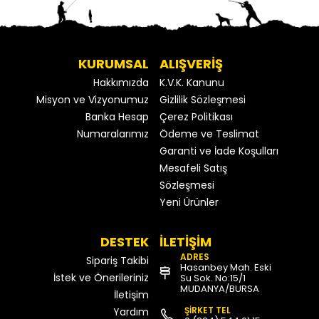
KURUMSAL
ALIŞVERİŞ
Hakkımızda
K.V.K. Kanunu
Misyon ve Vizyonumuz
Gizlilik Sözleşmesi
Banka Hesap
Çerez Politikası
Numaralarımız
Ödeme ve Teslimat
Garanti ve İade Koşulları
Mesafeli Satış
Sözleşmesi
Yeni Ürünler
DESTEK
İLETİŞİM
ADRES
Sipariş Takibi
Hasanbey Mah. Eski
İstek ve Önerileriniz
Su Sok. No:15/1
MUDANYA/BURSA
İletişim
ŞİRKET TEL
Yardım