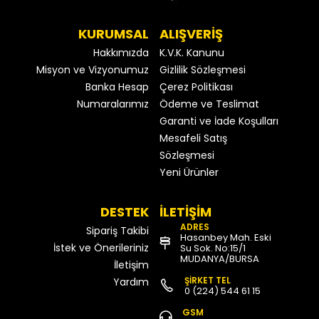
KURUMSAL
ALIŞVERİŞ
Hakkımızda
K.V.K. Kanunu
Misyon ve Vizyonumuz
Gizlilik Sözleşmesi
Banka Hesap
Çerez Politikası
Numaralarımız
Ödeme ve Teslimat
Garanti ve İade Koşulları
Mesafeli Satış
Sözleşmesi
Yeni Ürünler
DESTEK
İLETİŞİM
ADRES
Sipariş Takibi
Hasanbey Mah. Eski
İstek ve Önerileriniz
Su Sok. No:15/1
MUDANYA/BURSA
İletişim
ŞİRKET TEL
Yardım
0 (224) 544 61 15
GSM