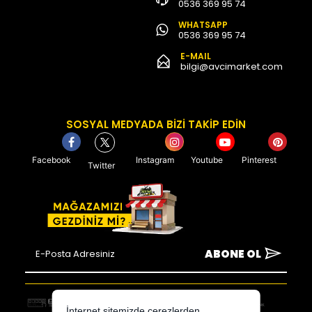
0536 369 95 74
WHATSAPP
0536 369 95 74
E-MAIL
bilgi@avcimarket.com
SOSYAL MEDYADA BİZİ TAKİP EDİN
Facebook
Instagram
Youtube
Pinterest
Twitter
ABONE OL
İnternet sitemizde çerezlerden