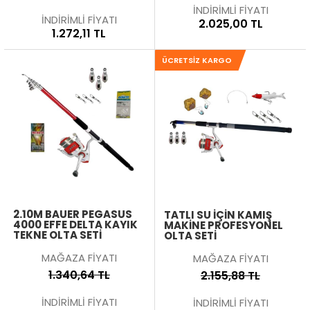
İNDİRİMLİ FİYATI
İNDİRİMLİ FİYATI
2.025,00 TL
1.272,11 TL
ÜCRETSIZ KARGO
2.10M BAUER PEGASUS
TATLI SU İÇIN KAMIŞ
4000 EFFE DELTA KAYIK
MAKINE PROFESYONEL
TEKNE OLTA SETI
OLTA SETI
MAĞAZA FİYATI
MAĞAZA FİYATI
1.340,64 TL
2.155,88 TL
İNDİRİMLİ FİYATI
İNDİRİMLİ FİYATI