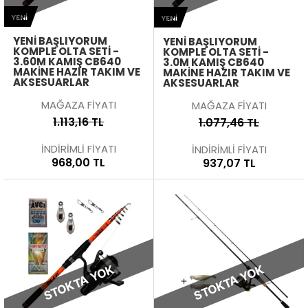
YENI
YENI
YENI BAŞLIYORUM
YENI BAŞLIYORUM
KOMPLE OLTA SETI -
KOMPLE OLTA SETI -
3.60M KAMIŞ CB640
3.0M KAMIŞ CB640
MAKINE HAZIR TAKIM VE
MAKINE HAZIR TAKIM VE
AKSESUARLAR
AKSESUARLAR
MAĞAZA FİYATI
MAĞAZA FİYATI
1.113,16 TL
1.077,46 TL
İNDİRİMLİ FİYATI
İNDİRİMLİ FİYATI
968,00 TL
937,07 TL
STOKTA YOK
STOKTA YOK