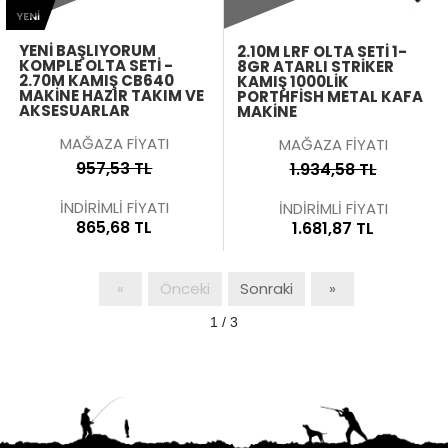
YENI
YENI BAŞLIYORUM
2.10M LRF OLTA SETI 1-
KOMPLE OLTA SETI -
8GR ATARLI STRIKER
2.70M KAMIŞ CB640
KAMIŞ 1000LIK
MAKINE HAZIR TAKIM VE
PORTHFISH METAL KAFA
AKSESUARLAR
MAKINE
MAĞAZA FİYATI
MAĞAZA FİYATI
957,53 TL
1.934,58 TL
İNDİRİMLİ FİYATI
İNDİRİMLİ FİYATI
865,68 TL
1.681,87 TL
«
Önceki
Sonraki
»
1 / 3