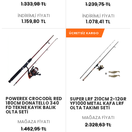
1.333,98 TL
1.239,75 TL
İNDİRİMLİ FİYATI
İNDİRİMLİ FİYATI
1.159,80 TL
1.078,41 TL
ÜCRETSIZ KARGO
POWEREX CROCODIL RED
SUPER LRF 210CM 2-12GR
180CM DONATELLO 340
YF1000 METAL KAFA LRF
FD TEKNE KAYIK BALIK
OLTA TAKIMI SETI
OLTA SETI
MAĞAZA FİYATI
MAĞAZA FİYATI
2.328,63 TL
1.462,95 TL