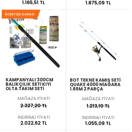
1.165,51 TL
1.875,09 TL
ÜCRETSIZ KARGO
KAMPANYALI 300CM
BOT TEKNE KAMIŞ SETI
BALIKÇILIK SETI KIYI
QUAKE 4000 NIAGARA
OLTA TAKIM SETI
1.65M 2 PARÇA
MAĞAZA FİYATI
MAĞAZA FİYATI
2.327,20 TL
1.213,10 TL
İNDİRİMLİ FİYATI
İNDİRİMLİ FİYATI
2.022,62 TL
1.055,09 TL