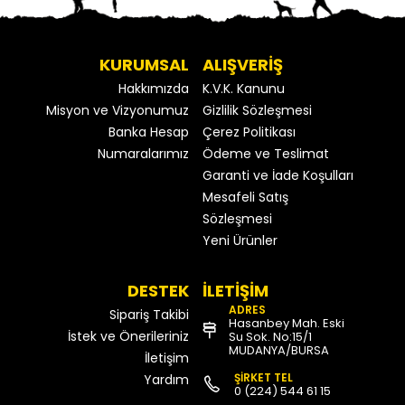
KURUMSAL
ALIŞVERİŞ
Hakkımızda
K.V.K. Kanunu
Misyon ve Vizyonumuz
Gizlilik Sözleşmesi
Banka Hesap
Çerez Politikası
Numaralarımız
Ödeme ve Teslimat
Garanti ve İade Koşulları
Mesafeli Satış
Sözleşmesi
Yeni Ürünler
DESTEK
İLETİŞİM
ADRES
Sipariş Takibi
Hasanbey Mah. Eski
İstek ve Önerileriniz
Su Sok. No:15/1
MUDANYA/BURSA
İletişim
ŞİRKET TEL
Yardım
0 (224) 544 61 15