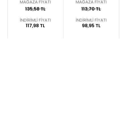
MAĞAZA FİYATI
MAĞAZA FİYATI
135,58 TL
113,70 TL
İNDİRİMLİ FİYATI
İNDİRİMLİ FİYATI
117,98 TL
98,95 TL