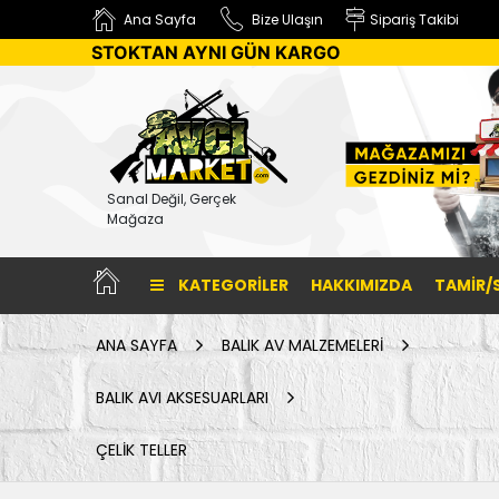
Ana Sayfa
Bize Ulaşın
Sipariş Takibi
STOKTAN AYNI GÜN KARGO
Sanal Değil, Gerçek
Mağaza
KATEGORILER
HAKKIMIZDA
TAMİR/
ANA SAYFA
BALIK AV MALZEMELERİ
BALIK AVI AKSESUARLARI
ÇELİK TELLER