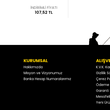
İNDİRİMLİ FİYATI
107,52 TL
KURUMSAL
ALIŞV
Hakkımızda
K.V.K. K
Misyon ve Vizyonumuz
Gizlilik
Banka Hesap Numaralarımız
Çerez Po
Ödeme 
Garanti 
Mesafeli
Yeni Ürü