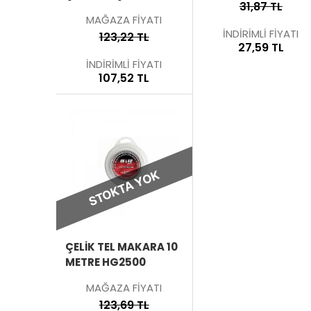
31,87 TL
MAĞAZA FİYATI
İNDİRİMLİ FİYATI
123,22 TL
27,59 TL
İNDİRİMLİ FİYATI
107,52 TL
STOKTA YOK
ÜRÜNÜ
İNCELE
ÇELIK TEL MAKARA 10
METRE HG2500
MAĞAZA FİYATI
123,69 TL