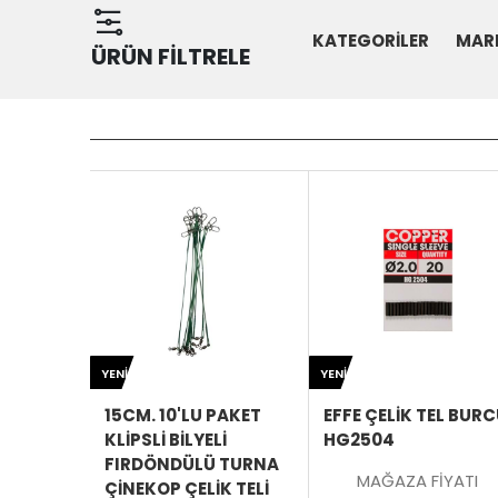
KATEGORİLER
MAR
ÜRÜN FİLTRELE
SEPETE
EKLE
ÜRÜNÜ
İNCELE
YENI
YENI
15CM. 10'LU PAKET
EFFE ÇELIK TEL BUR
KLIPSLI BILYELI
HG2504
FIRDÖNDÜLÜ TURNA
MAĞAZA FİYATI
ÇINEKOP ÇELIK TELI