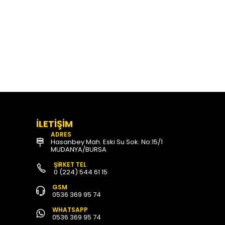
İLETİŞİM
ADRES
Hasanbey Mah. Eski Su Sok. No:15/1
MUDANYA/BURSA
ŞİRKET TEL
0 (224) 544 61 15
GSM
0536 369 95 74
WHATSAPP
0536 369 95 74