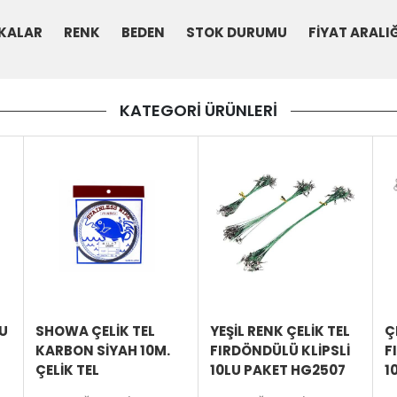
KALAR
RENK
BEDEN
STOK DURUMU
FİYAT ARALIĞ
KATEGORİ ÜRÜNLERİ
ÜRÜNÜ
ÜRÜNÜ
ÜRÜNÜ
İNCELE
İNCELE
İNCELE
CU
SHOWA ÇELIK TEL
YEŞIL RENK ÇELIK TEL
Ç
KARBON SIYAH 10M.
FIRDÖNDÜLÜ KLIPSLI
F
ÇELIK TEL
10LU PAKET HG2507
1