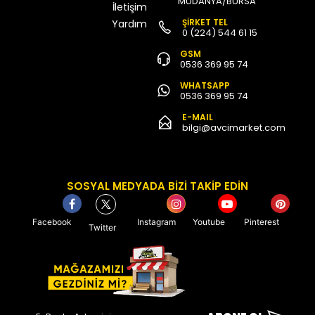
MUDANYA/BURSA
İletişim
ŞİRKET TEL
Yardım
0 (224) 544 61 15
GSM
0536 369 95 74
WHATSAPP
0536 369 95 74
E-MAIL
bilgi@avcimarket.com
SOSYAL MEDYADA BİZİ TAKİP EDİN
Facebook
Instagram
Youtube
Pinterest
Twitter