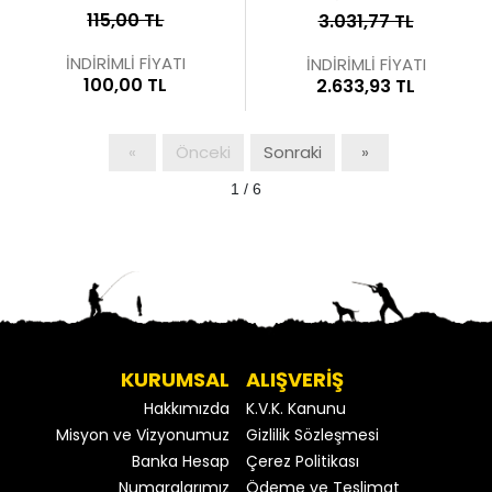
115,00 TL
3.031,77 TL
İNDİRİMLİ FİYATI
İNDİRİMLİ FİYATI
100,00 TL
2.633,93 TL
«
Önceki
Sonraki
»
1 / 6
KURUMSAL
ALIŞVERİŞ
Hakkımızda
K.V.K. Kanunu
Misyon ve Vizyonumuz
Gizlilik Sözleşmesi
Banka Hesap
Çerez Politikası
Numaralarımız
Ödeme ve Teslimat