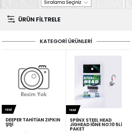
ÜRÜN FİLTRELE
KATEGORİ ÜRÜNLERİ
YENI
YENI
DEEPER TAHITIAN ZIPKIN
SPIINX STEEL HEAD
ŞIŞI
JIGHEAD İĞNE NO:10 5LI
PAKET