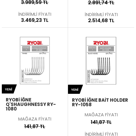
3.989,59 TL
2.891,74 TL
İNDİRİMLİ FİYATI
İNDİRİMLİ FİYATI
3.469,23 TL
2.514,68 TL
YENI
YENI
RYOBI İĞNE
RYOBI İĞNE BAIT HOLDER
Q'SHAUGHNESSY RY-
RY-1058
1080
MAĞAZA FİYATI
MAĞAZA FİYATI
141,87 TL
141,87 TL
İNDİRİMLİ FİYATI