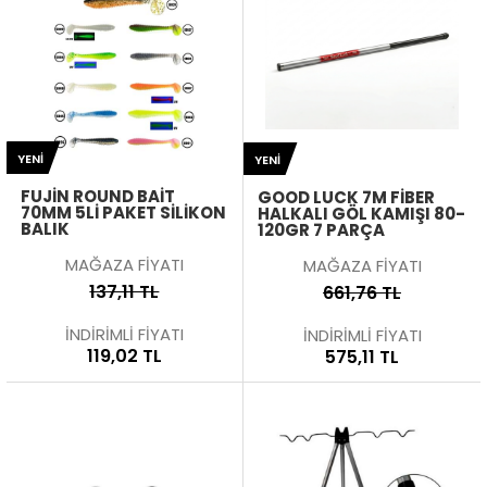
YENI
YENI
FUJIN ROUND BAIT
GOOD LUCK 7M FIBER
70MM 5LI PAKET SILIKON
HALKALI GÖL KAMIŞI 80-
BALIK
120GR 7 PARÇA
MAĞAZA FİYATI
MAĞAZA FİYATI
137,11 TL
661,76 TL
İNDİRİMLİ FİYATI
İNDİRİMLİ FİYATI
119,02 TL
575,11 TL