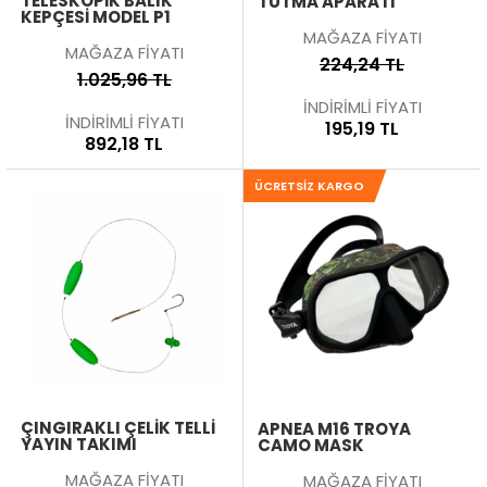
TELESKOPIK BALIK
TUTMA APARATI
KEPÇESI MODEL P1
MAĞAZA FİYATI
MAĞAZA FİYATI
224,24 TL
1.025,96 TL
İNDİRİMLİ FİYATI
İNDİRİMLİ FİYATI
195,19 TL
892,18 TL
ÜCRETSIZ KARGO
ÇINGIRAKLI ÇELIK TELLI
APNEA M16 TROYA
YAYIN TAKIMI
CAMO MASK
MAĞAZA FİYATI
MAĞAZA FİYATI