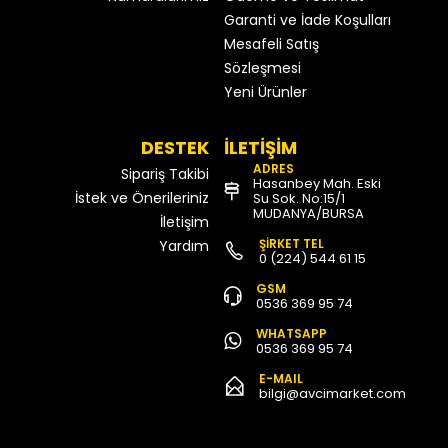
Garanti ve İade Koşulları
Mesafeli Satış
Sözleşmesi
Yeni Ürünler
DESTEK
İLETİŞİM
ADRES
Sipariş Takibi
Hasanbey Mah. Eski
İstek ve Önerileriniz
Su Sok. No:15/1
MUDANYA/BURSA
İletişim
ŞİRKET TEL
Yardım
0 (224) 544 61 15
GSM
0536 369 95 74
WHATSAPP
0536 369 95 74
E-MAIL
bilgi@avcimarket.com