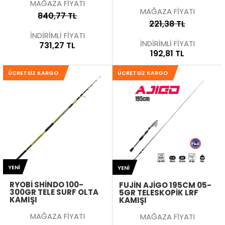
MAĞAZA FİYATI
MAĞAZA FİYATI
840,77 TL
221,38 TL
İNDİRİMLİ FİYATI
İNDİRİMLİ FİYATI
731,27 TL
192,81 TL
ÜCRETSIZ KARGO
ÜCRETSIZ KARGO
YENI
YENI
RYOBI SHINDO 100-
FUJIN AJIGO 195CM 05-
300GR TELE SURF OLTA
5GR TELESKOPIK LRF
KAMIŞI
KAMIŞI
MAĞAZA FİYATI
MAĞAZA FİYATI