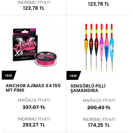
İNDİRİMLİ FİYATI
123,78 TL
123,78 TL
YENI
YENI
ANCHOR AJIMAX X4 150
SENSÖRLÜ PILLI
MT PINK
ŞAMANDIRA
MAĞAZA FİYATI
MAĞAZA FİYATI
337,07 TL
200,43 TL
İNDİRİMLİ FİYATI
İNDİRİMLİ FİYATI
293,27 TL
174,25 TL