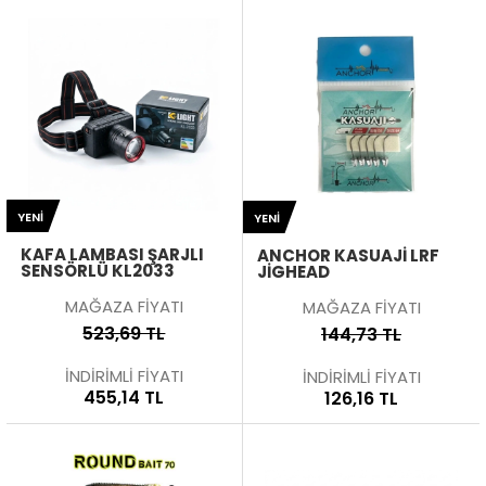
YENI
YENI
KAFA LAMBASI ŞARJLI
ANCHOR KASUAJI LRF
SENSÖRLÜ KL2033
JIGHEAD
MAĞAZA FİYATI
MAĞAZA FİYATI
523,69 TL
144,73 TL
İNDİRİMLİ FİYATI
İNDİRİMLİ FİYATI
455,14 TL
126,16 TL