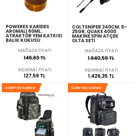
POWEREX KARIDES
COLTSNIPER 240CM. 5-
AROMALI 60ML.
25GR. QUAKE 4000
ATRAKTÖR YEM KATKISI
MAKINE SPIN ATÇEK
BALIK KOKUSU
OLTA SETI
MAĞAZA FİYATI
MAĞAZA FİYATI
146,63 TL
1.640,59 TL
İNDİRİMLİ FİYATI
İNDİRİMLİ FİYATI
127,59 TL
1.426,35 TL
ÜCRETSIZ KARGO
ÜCRETSIZ KARGO