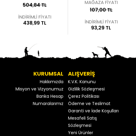
MAĞAZA FİYATI
504,84 TL
107,00 TL
İNDİRİMLİ FİYATI
İNDİRİMLİ FİYATI
438,99 TL
93,29 TL
KURUMSAL
ALIŞVERİŞ
Hakkımızda
K.V.K. Kanunu
Misyon ve Vizyonumuz
Gizlilik Sözleşmesi
Banka Hesap
Çerez Politikası
Numaralarımız
Ödeme ve Teslimat
Garanti ve İade Koşulları
Mesafeli Satış
Sözleşmesi
Yeni Ürünler