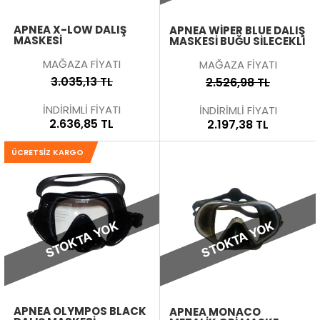
APNEA X-LOW DALIŞ
APNEA WIPER BLUE DALIŞ
MASKESI
MASKESI BUĞU SILECEKLI
MAĞAZA FİYATI
MAĞAZA FİYATI
3.035,13 TL
2.526,98 TL
İNDİRİMLİ FİYATI
İNDİRİMLİ FİYATI
2.636,85 TL
2.197,38 TL
ÜCRETSIZ KARGO
STOKTA YOK
STOKTA YOK
APNEA OLYMPOS BLACK
APNEA MONACO