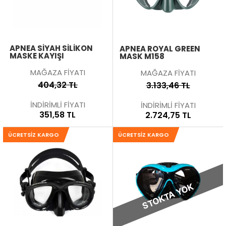
APNEA SIYAH SILIKON
APNEA ROYAL GREEN
MASKE KAYIŞI
MASK M158
MAĞAZA FİYATI
MAĞAZA FİYATI
404,32 TL
3.133,46 TL
İNDİRİMLİ FİYATI
İNDİRİMLİ FİYATI
351,58 TL
2.724,75 TL
ÜCRETSIZ KARGO
ÜCRETSIZ KARGO
STOKTA YOK