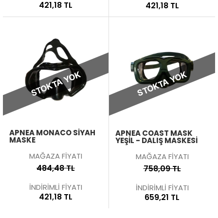
421,18 TL
421,18 TL
STOKTA YOK
STOKTA YOK
APNEA MONACO SIYAH
APNEA COAST MASK
MASKE
YEŞIL - DALIŞ MASKESI
MAĞAZA FİYATI
MAĞAZA FİYATI
484,48 TL
758,09 TL
İNDİRİMLİ FİYATI
İNDİRİMLİ FİYATI
421,18 TL
659,21 TL