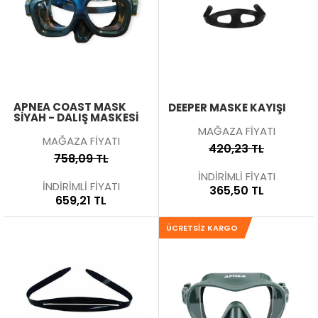
APNEA COAST MASK
DEEPER MASKE KAYIŞI
SIYAH - DALIŞ MASKESI
MAĞAZA FİYATI
MAĞAZA FİYATI
420,23 TL
758,09 TL
İNDİRİMLİ FİYATI
İNDİRİMLİ FİYATI
365,50 TL
659,21 TL
ÜCRETSIZ KARGO