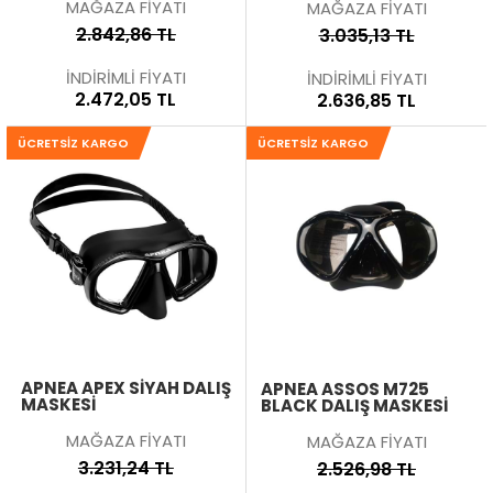
MAĞAZA FİYATI
MAĞAZA FİYATI
2.842,86 TL
3.035,13 TL
İNDİRİMLİ FİYATI
İNDİRİMLİ FİYATI
2.472,05 TL
2.636,85 TL
ÜCRETSIZ KARGO
ÜCRETSIZ KARGO
APNEA APEX SIYAH DALIŞ
APNEA ASSOS M725
MASKESI
BLACK DALIŞ MASKESI
MAĞAZA FİYATI
MAĞAZA FİYATI
3.231,24 TL
2.526,98 TL