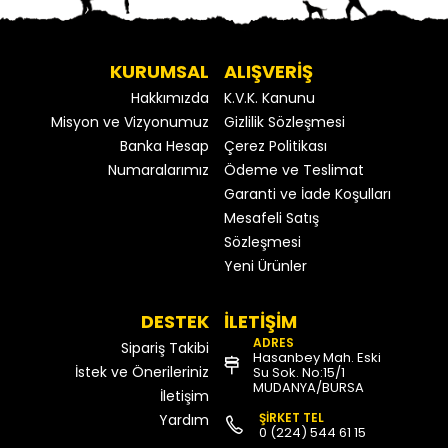
KURUMSAL
ALIŞVERİŞ
Hakkımızda
K.V.K. Kanunu
Misyon ve Vizyonumuz
Gizlilik Sözleşmesi
Banka Hesap
Çerez Politikası
Numaralarımız
Ödeme ve Teslimat
Garanti ve İade Koşulları
Mesafeli Satış
Sözleşmesi
Yeni Ürünler
DESTEK
İLETİŞİM
ADRES
Sipariş Takibi
Hasanbey Mah. Eski
İstek ve Önerileriniz
Su Sok. No:15/1
MUDANYA/BURSA
İletişim
ŞİRKET TEL
Yardım
0 (224) 544 61 15