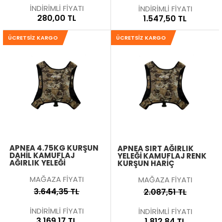
İNDİRİMLİ FİYATI
İNDİRİMLİ FİYATI
280,00 TL
1.547,50 TL
ÜCRETSIZ KARGO
ÜCRETSIZ KARGO
APNEA 4.75KG KURŞUN
APNEA SIRT AĞIRLIK
DAHIL KAMUFLAJ
YELEĞI KAMUFLAJ RENK
AĞIRLIK YELEĞI
KURŞUN HARIÇ
MAĞAZA FİYATI
MAĞAZA FİYATI
3.644,35 TL
2.087,51 TL
İNDİRİMLİ FİYATI
İNDİRİMLİ FİYATI
3.169,17 TL
1.812,84 TL