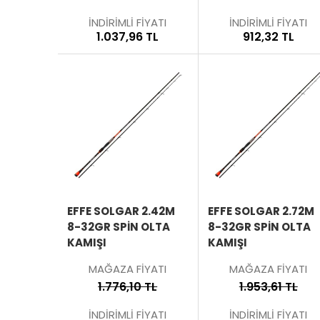
İNDİRİMLİ FİYATI
İNDİRİMLİ FİYATI
1.037,96 TL
912,32 TL
SEPETE
EKLE
ÜRÜNÜ
İNCELE
EFFE SOLGAR 2.42M
EFFE SOLGAR 2.72M
8-32GR SPIN OLTA
8-32GR SPIN OLTA
KAMIŞI
KAMIŞI
MAĞAZA FİYATI
MAĞAZA FİYATI
1.776,10 TL
1.953,61 TL
İNDİRİMLİ FİYATI
İNDİRİMLİ FİYATI