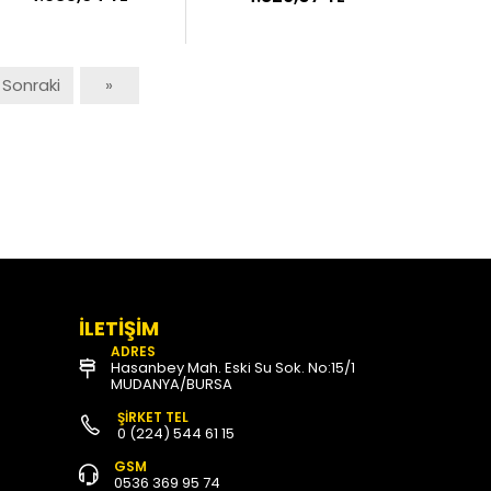
Sonraki
»
İLETİŞİM
ADRES
Hasanbey Mah. Eski Su Sok. No:15/1
MUDANYA/BURSA
ŞİRKET TEL
0 (224) 544 61 15
GSM
0536 369 95 74