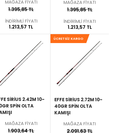
MAĞAZA FİYATI
MAĞAZA FİYATI
1.395,85 TL
1.395,85 TL
İNDİRİMLİ FİYATI
İNDİRİMLİ FİYATI
1.213,57 TL
1.213,57 TL
ÜCRETSIZ KARGO
SEPETE
SEPETE
EKLE
EKLE
ÜRÜNÜ
ÜRÜNÜ
İNCELE
İNCELE
FFE SIRIUS 2.42M 10-
EFFE SIRIUS 2.72M 10-
0GR SPIN OLTA
40GR SPIN OLTA
AMIŞI
KAMIŞI
MAĞAZA FİYATI
MAĞAZA FİYATI
1.903,64 TL
2.091,63 TL