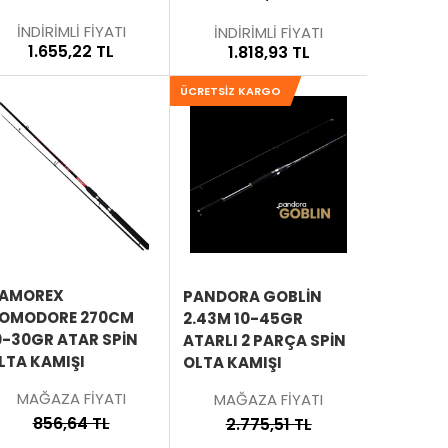
İNDİRİMLİ FİYATI
İNDİRİMLİ FİYATI
1.655,22 TL
1.818,93 TL
ÜCRETSIZ KARGO
SEPETE
SEPETE
EKLE
EKLE
ÜRÜNÜ
ÜRÜNÜ
İNCELE
İNCELE
AMOREX
PANDORA GOBLIN
OMODORE 270CM
2.43M 10-45GR
0-30GR ATAR SPIN
ATARLI 2 PARÇA SPIN
LTA KAMIŞI
OLTA KAMIŞI
MAĞAZA FİYATI
MAĞAZA FİYATI
856,64 TL
2.775,51 TL