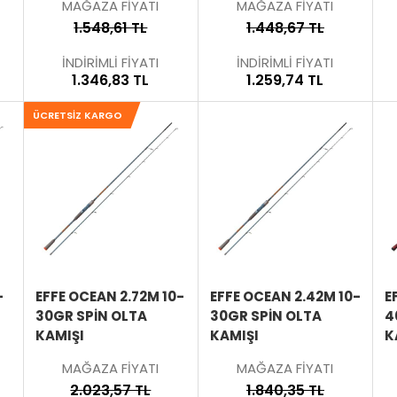
MAĞAZA FİYATI
MAĞAZA FİYATI
1.548,61 TL
1.448,67 TL
İNDİRİMLİ FİYATI
İNDİRİMLİ FİYATI
1.346,83 TL
1.259,74 TL
ÜCRETSIZ KARGO
SEPETE
SEPETE
SEPETE
EKLE
EKLE
EKLE
ÜRÜNÜ
ÜRÜNÜ
ÜRÜNÜ
İNCELE
İNCELE
İNCELE
-
EFFE OCEAN 2.72M 10-
EFFE OCEAN 2.42M 10-
E
30GR SPIN OLTA
30GR SPIN OLTA
4
KAMIŞI
KAMIŞI
K
MAĞAZA FİYATI
MAĞAZA FİYATI
2.023,57 TL
1.840,35 TL