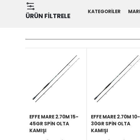
KATEGORİLER
MAR
ÜRÜN FİLTRELE
SEPETE
EKLE
ÜRÜNÜ
İNCELE
EFFE MARE 2.70M 15-
EFFE MARE 2.70M 10-
45GR SPIN OLTA
30GR SPIN OLTA
KAMIŞI
KAMIŞI