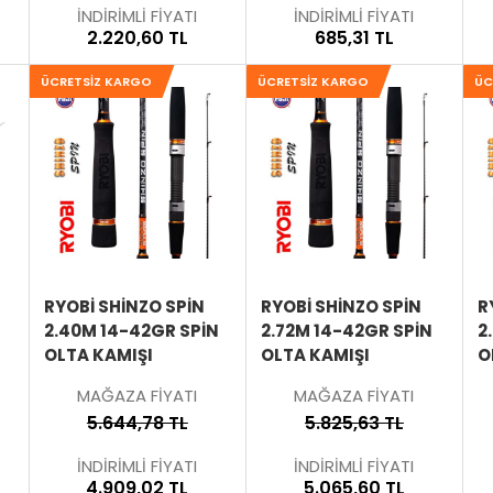
İNDİRİMLİ FİYATI
İNDİRİMLİ FİYATI
2.220,60 TL
685,31 TL
ÜCRETSIZ KARGO
ÜCRETSIZ KARGO
ÜC
SEPETE
SEPETE
SEPETE
EKLE
EKLE
EKLE
ÜRÜNÜ
ÜRÜNÜ
ÜRÜNÜ
İNCELE
İNCELE
İNCELE
RYOBI SHINZO SPIN
RYOBI SHINZO SPIN
R
2.40M 14-42GR SPIN
2.72M 14-42GR SPIN
2
OLTA KAMIŞI
OLTA KAMIŞI
O
MAĞAZA FİYATI
MAĞAZA FİYATI
5.644,78 TL
5.825,63 TL
İNDİRİMLİ FİYATI
İNDİRİMLİ FİYATI
4.909,02 TL
5.065,60 TL