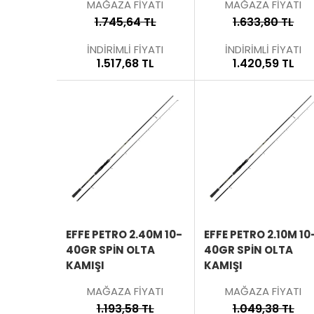
MAĞAZA FİYATI
MAĞAZA FİYATI
1.745,64 TL
1.633,80 TL
İNDİRİMLİ FİYATI
İNDİRİMLİ FİYATI
1.517,68 TL
1.420,59 TL
SEPETE
EKLE
ÜRÜNÜ
İNCELE
EFFE PETRO 2.40M 10-
EFFE PETRO 2.10M 10
40GR SPIN OLTA
40GR SPIN OLTA
KAMIŞI
KAMIŞI
MAĞAZA FİYATI
MAĞAZA FİYATI
1.193,58 TL
1.049,38 TL