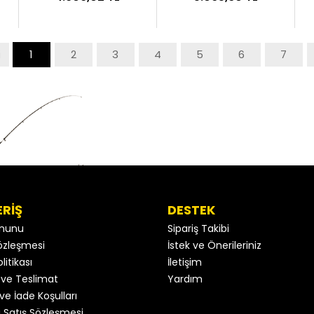
i
1
2
3
4
5
6
7
ERİŞ
DESTEK
anunu
Sipariş Takibi
 Sözleşmesi
İstek ve Önerileriniz
litikası
İletişim
ve Teslimat
Yardım
ve İade Koşulları
 Satış Sözleşmesi