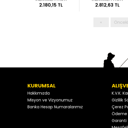
2.180,15 TL
2.812,63 TL
«
Öncek
KURUMSAL
ALIŞV
Hakkımızda
K.V.K. K
Misyon ve Vizyonumuz
Gizlilik
Banka Hesap Numaralarımız
Çerez Po
Ödeme 
Garanti 
Mesafeli