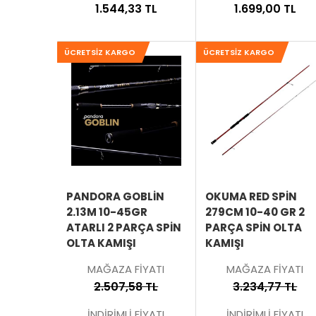
1.544,33 TL
1.699,00 TL
ÜCRETSIZ KARGO
ÜCRETSIZ KARGO
SEPETE
EKLE
ÜRÜNÜ
İNCELE
PANDORA GOBLIN
OKUMA RED SPIN
2.13M 10-45GR
279CM 10-40 GR 2
ATARLI 2 PARÇA SPIN
PARÇA SPIN OLTA
OLTA KAMIŞI
KAMIŞI
MAĞAZA FİYATI
MAĞAZA FİYATI
2.507,58 TL
3.234,77 TL
İNDİRİMLİ FİYATI
İNDİRİMLİ FİYATI