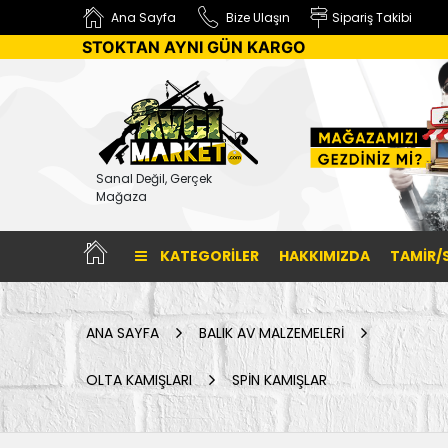
Ana Sayfa
Bize Ulaşın
Sipariş Takibi
STOKTAN AYNI GÜN KARGO
Sanal Değil, Gerçek
Mağaza
KATEGORILER
HAKKIMIZDA
TAMİR/
ANA SAYFA
BALIK AV MALZEMELERİ
OLTA KAMIŞLARI
SPİN KAMIŞLAR