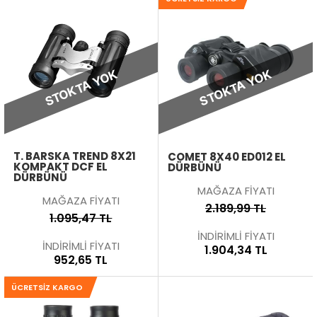
STOKTA YOK
STOKTA YOK
T. BARSKA TREND 8X21
COMET 8X40 ED012 EL
KOMPAKT DCF EL
DÜRBÜNÜ
DÜRBÜNÜ
MAĞAZA FİYATI
MAĞAZA FİYATI
2.189,99 TL
1.095,47 TL
İNDİRİMLİ FİYATI
İNDİRİMLİ FİYATI
1.904,34 TL
952,65 TL
ÜCRETSIZ KARGO