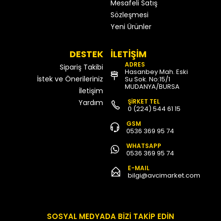
Mesafeli Satış
Sözleşmesi
Yeni Ürünler
DESTEK
İLETİŞİM
ADRES
Sipariş Takibi
Hasanbey Mah. Eski
İstek ve Önerileriniz
Su Sok. No:15/1
MUDANYA/BURSA
İletişim
ŞİRKET TEL
Yardım
0 (224) 544 61 15
GSM
0536 369 95 74
WHATSAPP
0536 369 95 74
E-MAIL
bilgi@avcimarket.com
SOSYAL MEDYADA BİZİ TAKİP EDİN