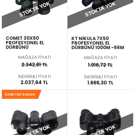
STOKTA YOK
STOKTA YOK
COMET 30X50
KT NIKULA 7X50
PROFESYONEL EL
PROFESYONEL EL
DÜRBÜNÜ
DÜRBÜNÜ 1000M -56M
MAĞAZA FİYATI
MAĞAZA FİYATI
2.342,81 TL
1.916,72 TL
İNDİRİMLİ FİYATI
İNDİRİMLİ FİYATI
2.037,64 TL
1.666,30 TL
ÜCRETSIZ KARGO
STOKTA YOK
STOKTA YOK