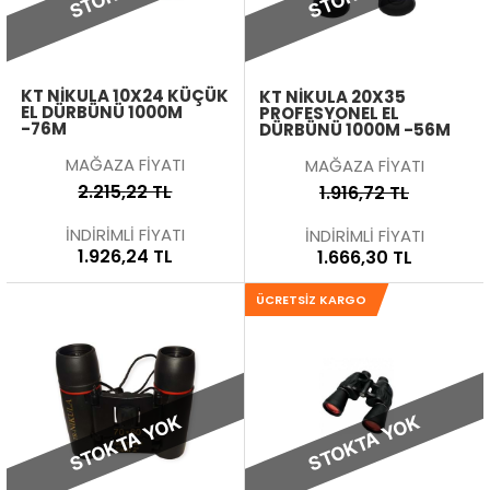
KT NIKULA 10X24 KÜÇÜK
KT NIKULA 20X35
EL DÜRBÜNÜ 1000M
PROFESYONEL EL
-76M
DÜRBÜNÜ 1000M -56M
MAĞAZA FİYATI
MAĞAZA FİYATI
2.215,22 TL
1.916,72 TL
İNDİRİMLİ FİYATI
İNDİRİMLİ FİYATI
1.926,24 TL
1.666,30 TL
ÜCRETSIZ KARGO
STOKTA YOK
STOKTA YOK