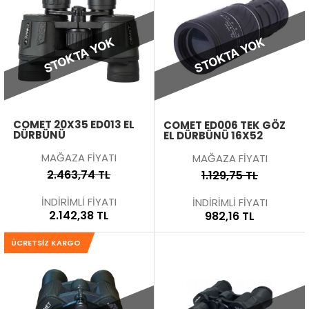
STOKTA YOK
STOKTA YOK
COMET 20X35 ED013 EL
COMET ED006 TEK GÖZ
DÜRBÜNÜ
EL DÜRBÜNÜ 16X52
MAĞAZA FİYATI
MAĞAZA FİYATI
2.463,74 TL
1.129,75 TL
İNDİRİMLİ FİYATI
İNDİRİMLİ FİYATI
2.142,38 TL
982,16 TL
ÜCRETSIZ KARGO