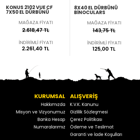
KONUS 2102 VUE CF
8X40 EL DÜRBÜNÜ
7X50 EL DÜRBÜNÜ
BINOCULARS
MAĞAZA FİYATI
MAĞAZA FİYATI
2.618,47 TL
143,75 TL
İNDİRİMLİ FİYATI
İNDİRİMLİ FİYATI
2.261,40 TL
125,00 TL
KURUMSAL
ALIŞVERİŞ
Hakkımızda
K.V.K. Kanunu
Misyon ve Vizyonumuz
Gizlilik Sözleşmesi
Banka Hesap
Çerez Politikası
Numaralarımız
Ödeme ve Teslimat
Garanti ve İade Koşulları