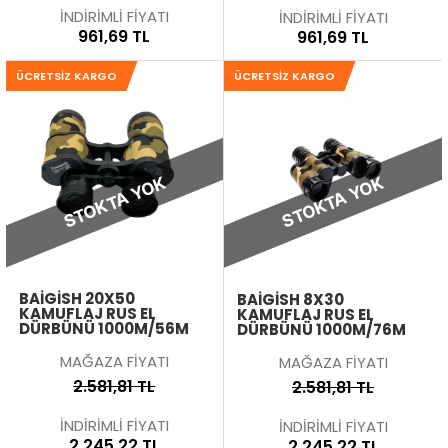
İNDİRİMLİ FİYATI
İNDİRİMLİ FİYATI
961,69 TL
961,69 TL
ÜCRETSIZ KARGO
ÜCRETSIZ KARGO
STOKTA YOK
STOKTA YOK
BAIGISH 20X50
BAIGISH 8X30
KAMUFLAJ RUS EL
KAMUFLAJ RUS EL
DÜRBÜNÜ 1000M/56M
DÜRBÜNÜ 1000M/76M
MAĞAZA FİYATI
MAĞAZA FİYATI
2.581,81 TL
2.581,81 TL
İNDİRİMLİ FİYATI
İNDİRİMLİ FİYATI
2.245,22 TL
2.245,22 TL