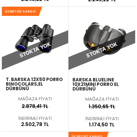
ÜCRETSIZ KARGO
STOKTA YOK
STOKTA YOK
T. BARSKA 12X50 PORRO
BARSKA BLUELINE
BINOCOLARS,EL
10X21MINI PORRO EL
DÜRBÜNÜ
DÜRBÜNÜ
MAĞAZA FİYATI
MAĞAZA FİYATI
2.878,41 TL
1.350,65 TL
İNDİRİMLİ FİYATI
İNDİRİMLİ FİYATI
2.502,78 TL
1.174,50 TL
ÜCRETSIZ KARGO