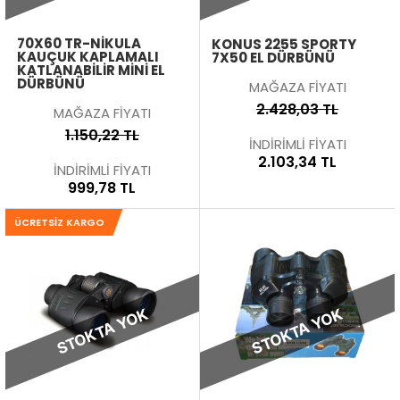
70X60 TR-NIKULA
KONUS 2255 SPORTY
KAUÇUK KAPLAMALI
7X50 EL DÜRBÜNÜ
KATLANABILIR MINI EL
DÜRBÜNÜ
MAĞAZA FİYATI
2.428,03 TL
MAĞAZA FİYATI
1.150,22 TL
İNDİRİMLİ FİYATI
2.103,34 TL
İNDİRİMLİ FİYATI
999,78 TL
ÜCRETSIZ KARGO
STOKTA YOK
STOKTA YOK