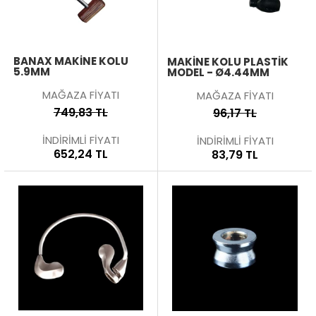
BANAX MAKINE KOLU
MAKINE KOLU PLASTIK
5.9MM
MODEL - Ø4.44MM
MAĞAZA FİYATI
MAĞAZA FİYATI
749,83 TL
96,17 TL
İNDİRİMLİ FİYATI
İNDİRİMLİ FİYATI
652,24 TL
83,79 TL