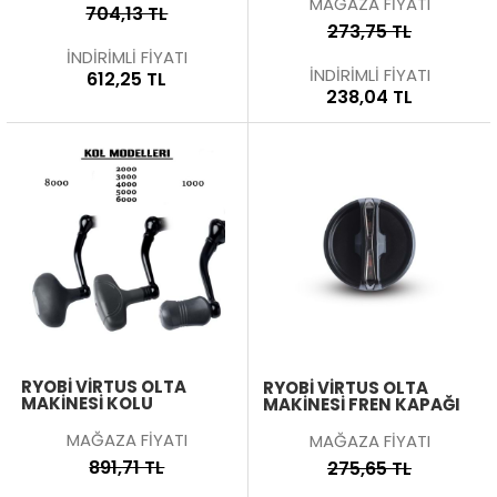
MAĞAZA FİYATI
704,13 TL
273,75 TL
İNDİRİMLİ FİYATI
İNDİRİMLİ FİYATI
612,25 TL
238,04 TL
RYOBI VIRTUS OLTA
RYOBI VIRTUS OLTA
MAKINESI KOLU
MAKINESI FREN KAPAĞI
MAĞAZA FİYATI
MAĞAZA FİYATI
891,71 TL
275,65 TL