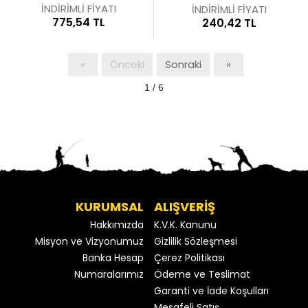
İNDİRİMLİ FİYATI
İNDİRİMLİ FİYATI
775,54 TL
240,42 TL
«
Önceki
Sonraki
»
1 / 6
KURUMSAL
ALIŞVERİŞ
Hakkımızda
K.V.K. Kanunu
Misyon ve Vizyonumuz
Gizlilik Sözleşmesi
Banka Hesap
Çerez Politikası
Numaralarımız
Ödeme ve Teslimat
Garanti ve İade Koşulları
Mesafeli Satış