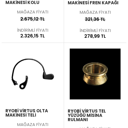
MAKINESI KOLU
MAKINESI FREN KAPAĞI
MAĞAZA FİYATI
MAĞAZA FİYATI
2.675,12 TL
321,36 TL
İNDİRİMLİ FİYATI
İNDİRİMLİ FİYATI
2.326,15 TL
278,99 TL
RYOBI VIRTUS OLTA
RYOBI VIRTUS TEL
MAKINESI TELI
YÜZÜĞÜ MISINA
RULMANI
MAĞAZA FİYATI