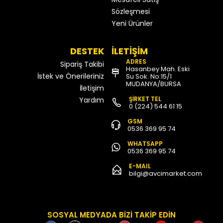
Sözleşmesi
Yeni Ürünler
DESTEK
İLETİŞİM
ADRES
Sipariş Takibi
Hasanbey Mah. Eski
İstek ve Önerileriniz
Su Sok. No:15/1
MUDANYA/BURSA
İletişim
ŞİRKET TEL
Yardım
0 (224) 544 61 15
GSM
0536 369 95 74
WHATSAPP
0536 369 95 74
E-MAIL
bilgi@avcimarket.com
SOSYAL MEDYADA BİZİ TAKİP EDİN