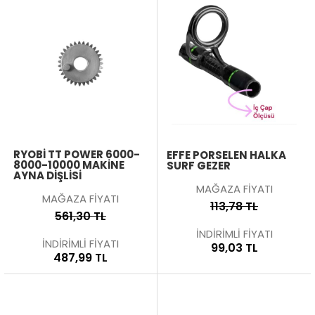
RYOBI TT POWER 6000-
EFFE PORSELEN HALKA
8000-10000 MAKINE
SURF GEZER
AYNA DIŞLISI
MAĞAZA FİYATI
MAĞAZA FİYATI
113,78 TL
561,30 TL
İNDİRİMLİ FİYATI
İNDİRİMLİ FİYATI
99,03 TL
487,99 TL