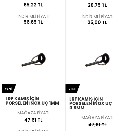
65,22 TL
28,75 TL
İNDİRİMLİ FİYATI
İNDİRİMLİ FİYATI
56,65 TL
25,00 TL
YENI
YENI
LRF KAMIŞ İÇIN
LRF KAMIŞ İÇIN
PORSELEN İNOX UÇ 1MM
PORSELEN İNOX UÇ
0.8MM
MAĞAZA FİYATI
MAĞAZA FİYATI
47,61 TL
47,61 TL