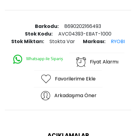
Barkodu:
8690202166493
Stok Kodu:
AVC04393-EBAT-1000
Stok Miktarı:
Stokta Var
Markası:
RYOBI
Whatsapp ile Sipariş
Fiyat Alarmı
Favorilerime Ekle
Arkadaşıma Öner
AÇIKLAMALAR