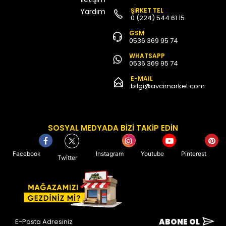
ŞİRKET TEL
Yardım
0 (224) 544 61 15
GSM
0536 369 95 74
WHATSAPP
0536 369 95 74
E-MAIL
bilgi@avcimarket.com
SOSYAL MEDYADA BİZİ TAKİP EDİN
Facebook
Instagram
Youtube
Pinterest
Twitter
ABONE OL