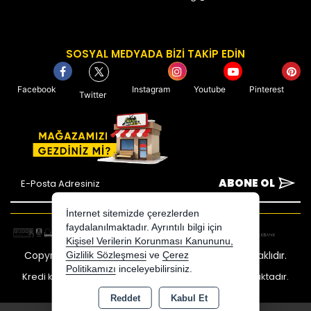
SOSYAL MEDYADA BİZİ TAKİP EDİN
Facebook
Instagram
Youtube
Pinterest
Twitter
ABONE OL
İnternet sitemizde çerezlerden
faydalanılmaktadır. Ayrıntılı bilgi için
Kişisel Verilerin Korunması Kanununu,
Copyright 2026 avcimarket.com - Tüm hakları saklıdır.
Gizlilik Sözleşmesi
ve
Çerez
Politikamızı
inceleyebilirsiniz.
Kredi kartı bilgileriniz 256bit SSL sertifikası ile korunmaktadır.
Reddet
Kabul Et