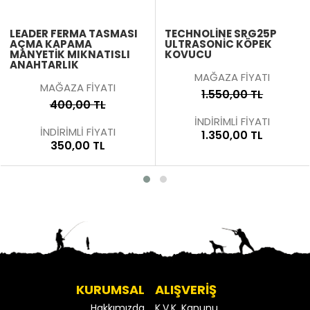
LEADER FERMA TASMASI
TECHNOLINE SRG25P
AÇMA KAPAMA
ULTRASONIC KÖPEK
MANYETIK MIKNATISLI
KOVUCU
ANAHTARLIK
MAĞAZA FİYATI
MAĞAZA FİYATI
1.550,00 TL
400,00 TL
İNDİRİMLİ FİYATI
İNDİRİMLİ FİYATI
1.350,00 TL
350,00 TL
KURUMSAL
ALIŞVERİŞ
Hakkımızda
K.V.K. Kanunu