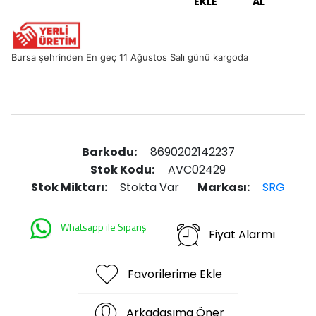
EKLE
AL
Bursa şehrinden En geç 11 Ağustos Salı günü kargoda
Barkodu:
8690202142237
Stok Kodu:
AVC02429
Stok Miktarı:
Stokta Var
Markası:
SRG
Whatsapp ile Sipariş
Fiyat Alarmı
Favorilerime Ekle
Arkadaşıma Öner