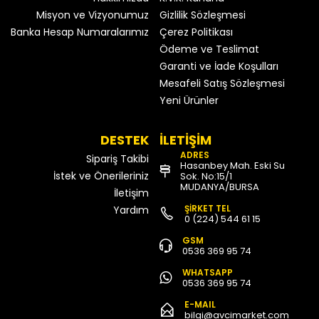
Misyon ve Vizyonumuz
Gizlilik Sözleşmesi
Banka Hesap Numaralarımız
Çerez Politikası
Ödeme ve Teslimat
Garanti ve İade Koşulları
Mesafeli Satış Sözleşmesi
Yeni Ürünler
DESTEK
İLETİŞİM
ADRES
Sipariş Takibi
Hasanbey Mah. Eski Su
İstek ve Önerileriniz
Sok. No:15/1
MUDANYA/BURSA
İletişim
ŞİRKET TEL
Yardım
0 (224) 544 61 15
GSM
0536 369 95 74
WHATSAPP
0536 369 95 74
E-MAIL
bilgi@avcimarket.com