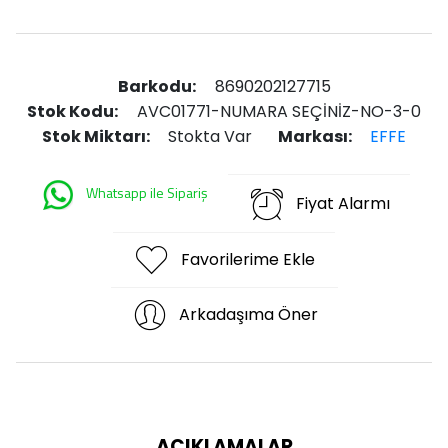
Barkodu:
8690202127715
Stok Kodu:
AVC01771-NUMARA SEÇİNİZ-NO-3-0
Stok Miktarı:
Stokta Var
Markası:
EFFE
Whatsapp ile Sipariş
Fiyat Alarmı
Favorilerime Ekle
Arkadaşıma Öner
AÇIKLAMALAR