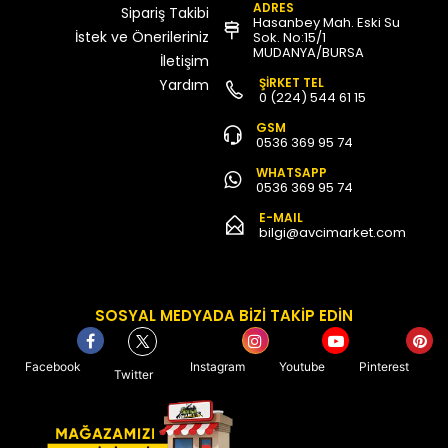
ADRES
Sipariş Takibi
Hasanbey Mah. Eski Su
İstek ve Önerileriniz
Sok. No:15/1
MUDANYA/BURSA
İletişim
ŞİRKET TEL
Yardım
0 (224) 544 61 15
GSM
0536 369 95 74
WHATSAPP
0536 369 95 74
E-MAIL
bilgi@avcimarket.com
SOSYAL MEDYADA BİZİ TAKİP EDİN
Facebook
Instagram
Youtube
Pinterest
Twitter