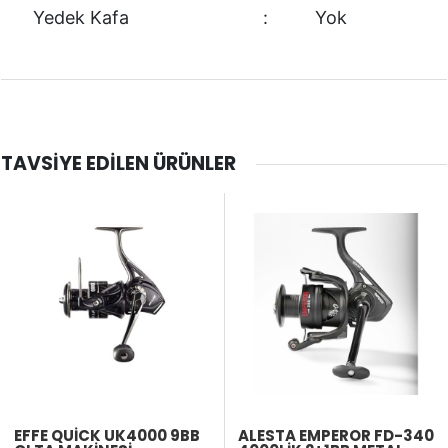
Yedek Kafa
:
Yok
TAVSIYE EDILEN ÜRÜNLER
EFFE QUICK UK4000 9BB
ALESTA EMPEROR FD-340