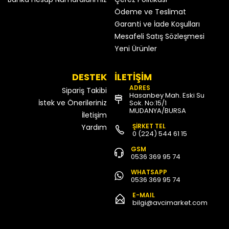
Ödeme ve Teslimat
Garanti ve İade Koşulları
Mesafeli Satış Sözleşmesi
Yeni Ürünler
DESTEK
İLETİŞİM
ADRES
Sipariş Takibi
Hasanbey Mah. Eski Su
İstek ve Önerileriniz
Sok. No:15/1
MUDANYA/BURSA
İletişim
ŞİRKET TEL
Yardım
0 (224) 544 61 15
GSM
0536 369 95 74
WHATSAPP
0536 369 95 74
E-MAIL
bilgi@avcimarket.com