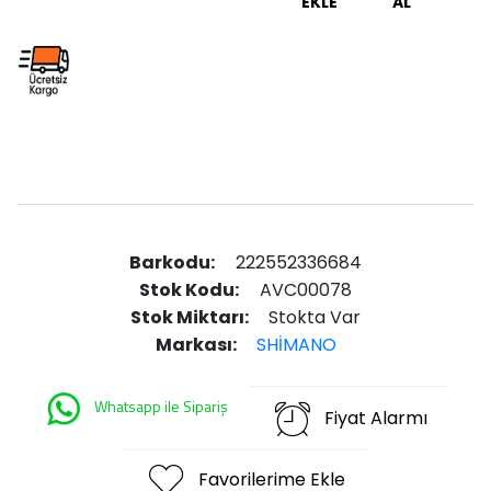
EKLE
AL
Barkodu:
222552336684
Stok Kodu:
AVC00078
Stok Miktarı:
Stokta Var
Markası:
SHİMANO
Whatsapp ile Sipariş
Fiyat Alarmı
Favorilerime Ekle