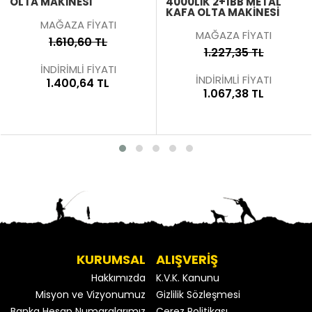
OLTA MAKINESI
4000LIK 2+1BB METAL
KAFA OLTA MAKINESI
MAĞAZA FİYATI
MAĞAZA FİYATI
1.610,60 TL
1.227,35 TL
İNDİRİMLİ FİYATI
İNDİRİMLİ FİYATI
1.400,64 TL
1.067,38 TL
KURUMSAL
ALIŞVERİŞ
Hakkımızda
K.V.K. Kanunu
Misyon ve Vizyonumuz
Gizlilik Sözleşmesi
Banka Hesap Numaralarımız
Çerez Politikası