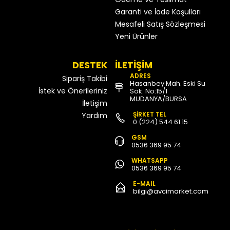
Garanti ve İade Koşulları
Mesafeli Satış Sözleşmesi
Yeni Ürünler
DESTEK
İLETİŞİM
ADRES
Sipariş Takibi
Hasanbey Mah. Eski Su
İstek ve Önerileriniz
Sok. No:15/1
MUDANYA/BURSA
İletişim
ŞİRKET TEL
Yardım
0 (224) 544 61 15
GSM
0536 369 95 74
WHATSAPP
0536 369 95 74
E-MAIL
bilgi@avcimarket.com