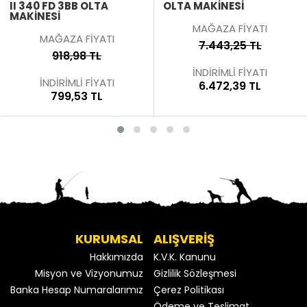
II 340 FD 3BB OLTA
OLTA MAKINESI
MAKINESI
MAĞAZA FİYATI
MAĞAZA FİYATI
7.443,25 TL
918,98 TL
İNDİRİMLİ FİYATI
İNDİRİMLİ FİYATI
6.472,39 TL
799,53 TL
KURUMSAL
ALIŞVERİŞ
Hakkımızda
K.V.K. Kanunu
Misyon ve Vizyonumuz
Gizlilik Sözleşmesi
Banka Hesap Numaralarımız
Çerez Politikası
Ödeme ve Teslimat