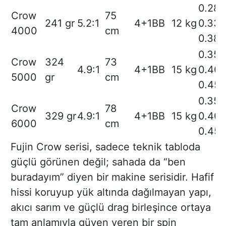
0.28/
Crow
75
241 gr
5.2:1
4+1BB
12 kg
0.33/
4000
cm
0.38/
0.35/
Crow
324
73
4.9:1
4+1BB
15 kg
0.40/
5000
gr
cm
0.45/
0.35/
Crow
78
329 gr
4.9:1
4+1BB
15 kg
0.40/
6000
cm
0.45/
Fujin Crow serisi, sadece teknik tabloda
güçlü görünen değil; sahada da “ben
buradayım” diyen bir makine serisidir. Hafif
hissi koruyup yük altında dağılmayan yapı,
akıcı sarım ve güçlü drag birleşince ortaya
tam anlamıyla güven veren bir spin