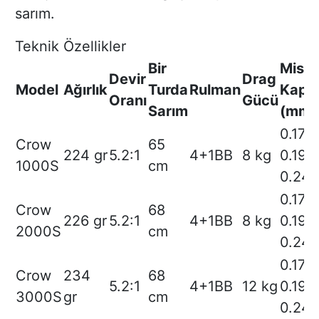
sarım.
Teknik Özellikler
Bir
Misin
Devir
Drag
Model
Ağırlık
Turda
Rulman
Kapas
Oranı
Gücü
Sarım
(mm)
0.17/
Crow
65
224 gr
5.2:1
4+1BB
8 kg
0.19/
1000S
cm
0.24/
0.17/
Crow
68
226 gr
5.2:1
4+1BB
8 kg
0.19/
2000S
cm
0.24/
0.17/
Crow
234
68
5.2:1
4+1BB
12 kg
0.19/
3000S
gr
cm
0.24/