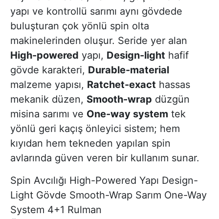
yapı ve kontrollü sarımı aynı gövdede
buluşturan çok yönlü spin olta
makinelerinden oluşur. Seride yer alan
High-powered
yapı,
Design-light
hafif
gövde karakteri,
Durable-material
malzeme yapısı,
Ratchet-exact
hassas
mekanik düzen,
Smooth-wrap
düzgün
misina sarımı ve
One-way system
tek
yönlü geri kaçış önleyici sistem; hem
kıyıdan hem tekneden yapılan spin
avlarında güven veren bir kullanım sunar.
Spin Avcılığı
High-Powered Yapı
Design-
Light Gövde
Smooth-Wrap Sarım
One-Way
System
4+1 Rulman