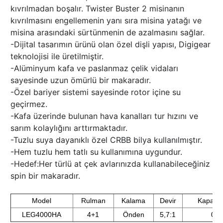
kıvrılmadan boşalır. Twister Buster 2 misinanın
kıvrılmasını engellemenin yanı sıra misina yatağı ve
misina arasındaki sürtünmenin de azalmasını sağlar.
-Dijital tasarımın ürünü olan özel dişli yapısı, Digigear
teknolojisi ile üretilmiştir.
-Alüminyum kafa ve paslanmaz çelik vidaları
sayesinde uzun ömürlü bir makaradır.
-Özel bariyer sistemi sayesinde rotor içine su
geçirmez.
-Kafa üzerinde bulunan hava kanalları tur hızını ve
sarım kolaylığını arttırmaktadır.
-Tuzlu suya dayanıklı özel CRBB bilya kullanılmıştır.
-Hem tuzlu hem tatlı su kullanımına uygundur.
-Hedef:Her türlü at çek avlarınızda kullanabileceğiniz
spin bir makaradır.
Model
Rulman
Kalama
Devir
Kapasi
LEG4000HA
4+1
Önden
5,7:1
0.3