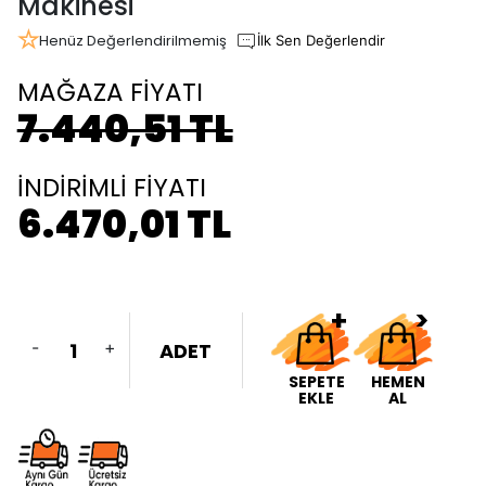
Makinesi
Henüz Değerlendirilmemiş
İlk Sen Değerlendir
MAĞAZA FİYATI
7.440,51 TL
İNDİRİMLİ FİYATI
6.470,01 TL
-
+
ADET
SEPETE
HEMEN
EKLE
AL