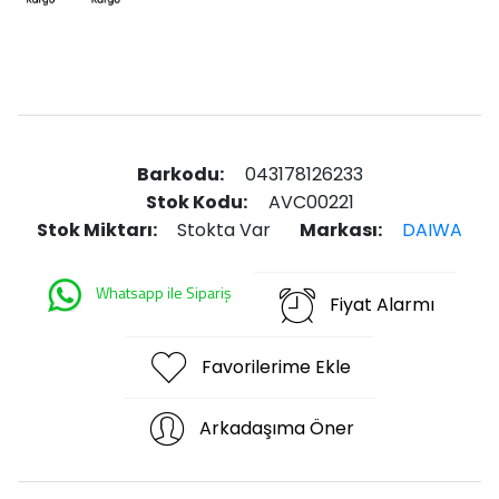
Barkodu:
043178126233
Stok Kodu:
AVC00221
Stok Miktarı:
Stokta Var
Markası:
DAIWA
Whatsapp ile Sipariş
Fiyat Alarmı
Favorilerime Ekle
Arkadaşıma Öner