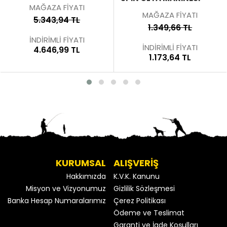
MAĞAZA FİYATI
MAĞAZA FİYATI
5.343,94 TL
1.349,66 TL
İNDİRİMLİ FİYATI
İNDİRİMLİ FİYATI
4.646,99 TL
1.173,64 TL
KURUMSAL
ALIŞVERİŞ
Hakkımızda
K.V.K. Kanunu
Misyon ve Vizyonumuz
Gizlilik Sözleşmesi
Banka Hesap Numaralarımız
Çerez Politikası
Ödeme ve Teslimat
Garanti ve İade Koşulları