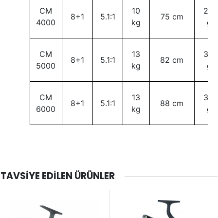
CM
10
289
8+1
5.1:1
75 cm
4000
kg
gr
CM
13
389
8+1
5.1:1
82 cm
5000
kg
gr
CM
13
395
8+1
5.1:1
88 cm
6000
kg
gr
TAVSIYE EDILEN ÜRÜNLER