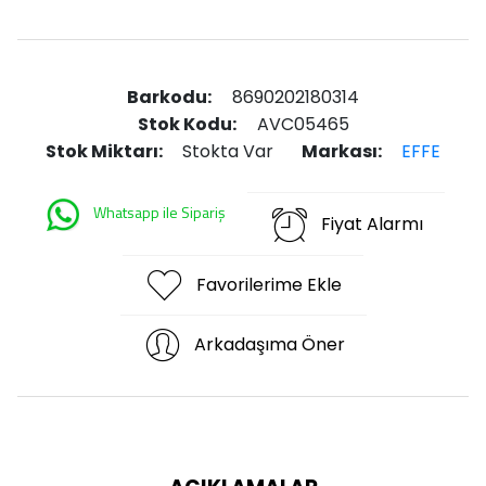
Barkodu:
8690202180314
Stok Kodu:
AVC05465
Stok Miktarı:
Stokta Var
Markası:
EFFE
Whatsapp ile Sipariş
Fiyat Alarmı
Favorilerime Ekle
Arkadaşıma Öner