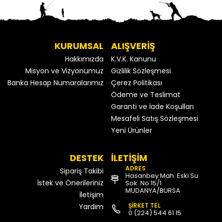
KURUMSAL
ALIŞVERİŞ
Hakkımızda
K.V.K. Kanunu
Misyon ve Vizyonumuz
Gizlilik Sözleşmesi
Banka Hesap Numaralarımız
Çerez Politikası
Ödeme ve Teslimat
Garanti ve İade Koşulları
Mesafeli Satış Sözleşmesi
Yeni Ürünler
DESTEK
İLETİŞİM
ADRES
Sipariş Takibi
Hasanbey Mah. Eski Su
İstek ve Önerileriniz
Sok. No:15/1
MUDANYA/BURSA
İletişim
ŞİRKET TEL
Yardım
0 (224) 544 61 15