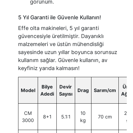
görünüm.
5 Yıl Garanti ile Güvenle Kullanın!
Effe olta makineleri, 5 yıl garanti
güvencesiyle üretilmiştir. Dayanıklı
malzemeleri ve üstün mühendisliği
sayesinde uzun yıllar boyunca sorunsuz
kullanım sağlar. Güvenle kullanın, av
keyfiniz yarıda kalmasın!
Bilye
Devir
Ürü
Model
Drag
Sarım/cm
Adedi
Sayısı
Ağırl
CM
10
280
8+1
5.1:1
70 cm
3000
kg
gr