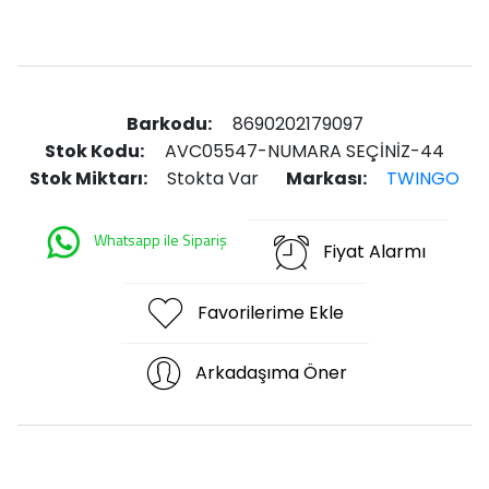
Barkodu:
8690202179097
Stok Kodu:
AVC05547-NUMARA SEÇİNİZ-44
Stok Miktarı:
Stokta Var
Markası:
TWINGO
Whatsapp ile Sipariş
Fiyat Alarmı
Favorilerime Ekle
Arkadaşıma Öner