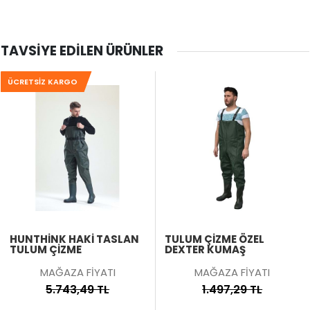
TAVSIYE EDILEN ÜRÜNLER
ÜCRETSIZ KARGO
HUNTHINK HAKI TASLAN
TULUM ÇİZME ÖZEL
TULUM ÇIZME
DEXTER KUMAŞ
MAĞAZA FİYATI
MAĞAZA FİYATI
5.743,49 TL
1.497,29 TL