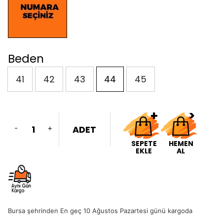
Beden
41
42
43
44
45
-
+
ADET
SEPETE
HEMEN
EKLE
AL
Bursa şehrinden En geç 10 Ağustos Pazartesi günü kargoda