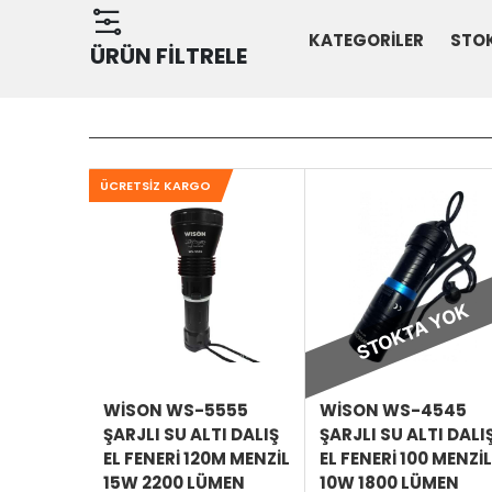
KATEGORİLER
STO
ÜRÜN FİLTRELE
ÜCRETSIZ KARGO
SEPETE
EKLE
STOKTA YOK
ÜRÜNÜ
İNCELE
WISON WS-5555
WISON WS-4545
ŞARJLI SU ALTI DALIŞ
ŞARJLI SU ALTI DALI
EL FENERI 120M MENZIL
EL FENERI 100 MENZIL
15W 2200 LÜMEN
10W 1800 LÜMEN