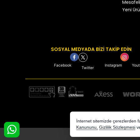
Mesafeli
Yeni Ürü
SOSYAL MEDYADA BİZİ TAKİP EDİN
Facebook
Instagram
You
Twitter
İnternet sitemizde çerezlerden fay
Kanununu,
Gizlilik Sözleşmesi
v