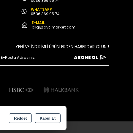
0536 369 95 74
WHATSAPP
0536 369 95 74
E-MAIL
bilgi@avcimarket.com
YENİ VE İNDİRİMLİ ÜRÜNLERDEN HABERDAR OLUN !
ABONE OL
Reddet
Kabul Et