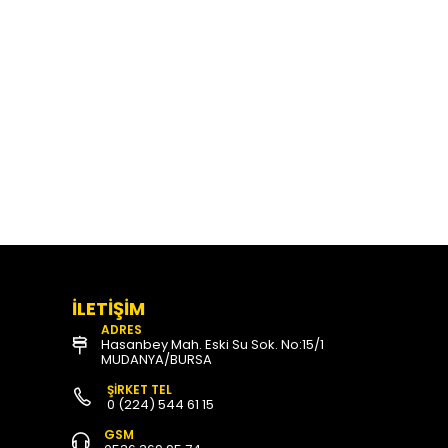
İLETİŞİM
ADRES
Hasanbey Mah. Eski Su Sok. No:15/1
MUDANYA/BURSA
ŞİRKET TEL
0 (224) 544 61 15
GSM