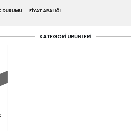
K DURUMU
FİYAT ARALIĞI
KATEGORİ ÜRÜNLERİ
ÜRÜNÜ
İNCELE
Ş