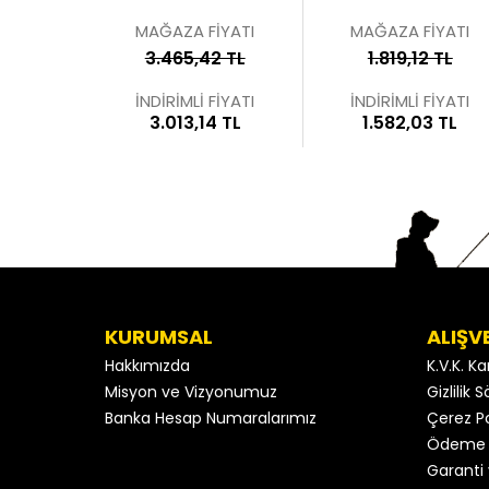
MAĞAZA FİYATI
MAĞAZA FİYATI
3.465,42 TL
1.819,12 TL
İNDİRİMLİ FİYATI
İNDİRİMLİ FİYATI
3.013,14 TL
1.582,03 TL
KURUMSAL
ALIŞV
Hakkımızda
K.V.K. K
Misyon ve Vizyonumuz
Gizlilik
Banka Hesap Numaralarımız
Çerez Po
Ödeme 
Garanti 