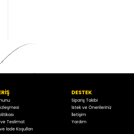
ERİŞ
DESTEK
anunu
Sipariş Takibi
 Sözleşmesi
İstek ve Önerileriniz
litikası
İletişim
ve Teslimat
Yardım
ve İade Koşulları