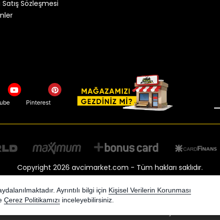
 Satış Sözleşmesi
nler
tube
Pinterest
Copyright 2026 avcimarket.com - Tüm hakları saklıdır.
Kredi kartı bilgileriniz 256bit SSL sertifikası ile korunmaktadır.
dalanılmaktadır. Ayrıntılı bilgi için
Kişisel Verilerin Korunması
e
Çerez Politikamızı
inceleyebilirsiniz.
Bu site AKINSOFT E-Ticaret ile hazırlanmıştır.