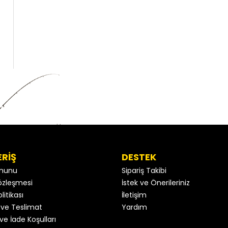
ERİŞ
DESTEK
anunu
Sipariş Takibi
 Sözleşmesi
İstek ve Önerileriniz
litikası
İletişim
ve Teslimat
Yardım
ve İade Koşulları