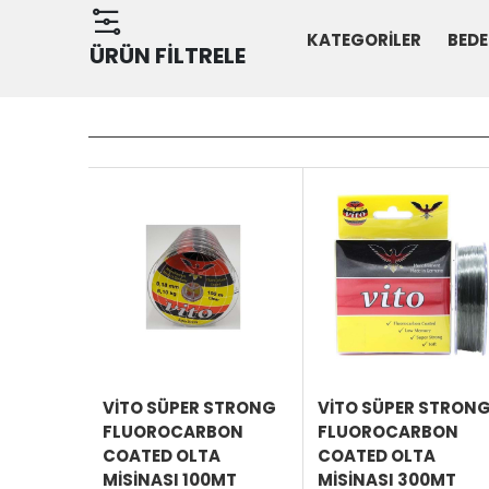
KATEGORİLER
BED
ÜRÜN FİLTRELE
ÜRÜNÜ
İNCELE
VITO SÜPER STRONG
VITO SÜPER STRON
FLUOROCARBON
FLUOROCARBON
COATED OLTA
COATED OLTA
MISINASI 100MT
MISINASI 300MT