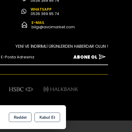
0536 369 95 74
WHATSAPP
0536 369 95 74
E-MAIL
bilgi@avcimarket.com
YENİ VE İNDİRİMLİ ÜRÜNLERDEN HABERDAR OLUN !
ABONE OL
Reddet
Kabul Et