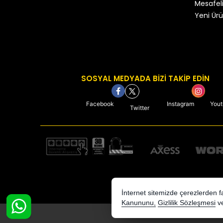
Mesafeli
Yeni Ürü
SOSYAL MEDYADA BİZİ TAKİP EDİN
Facebook
Instagram
You
Twitter
İnternet sitemizde çerezlerden fay
Kanununu,
Gizlilik Sözleşmesi
v