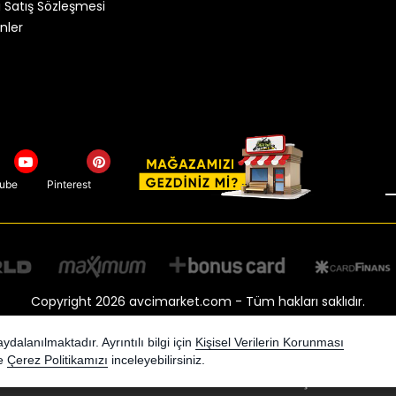
 Satış Sözleşmesi
nler
tube
Pinterest
Copyright 2026 avcimarket.com - Tüm hakları saklıdır.
Kredi kartı bilgileriniz 256bit SSL sertifikası ile korunmaktadır.
dalanılmaktadır. Ayrıntılı bilgi için
Kişisel Verilerin Korunması
e
Çerez Politikamızı
inceleyebilirsiniz.
Bu site AKINSOFT E-Ticaret ile hazırlanmıştır.