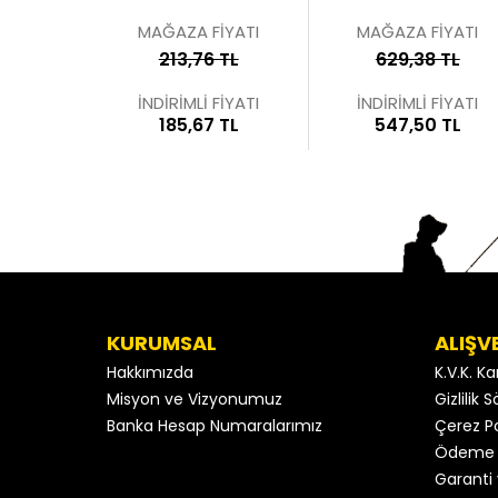
MAĞAZA FİYATI
MAĞAZA FİYATI
213,76 TL
629,38 TL
İNDİRİMLİ FİYATI
İNDİRİMLİ FİYATI
185,67 TL
547,50 TL
KURUMSAL
ALIŞV
Hakkımızda
K.V.K. K
Misyon ve Vizyonumuz
Gizlilik
Banka Hesap Numaralarımız
Çerez Po
Ödeme 
Garanti 