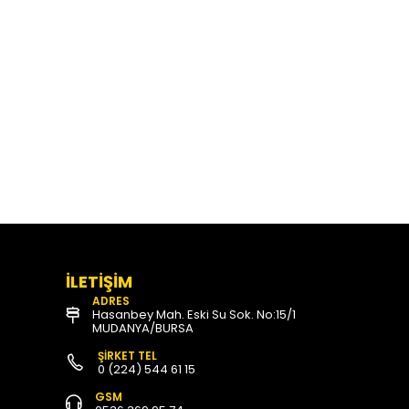
İLETİŞİM
ADRES
Hasanbey Mah. Eski Su Sok. No:15/1
MUDANYA/BURSA
ŞİRKET TEL
0 (224) 544 61 15
GSM