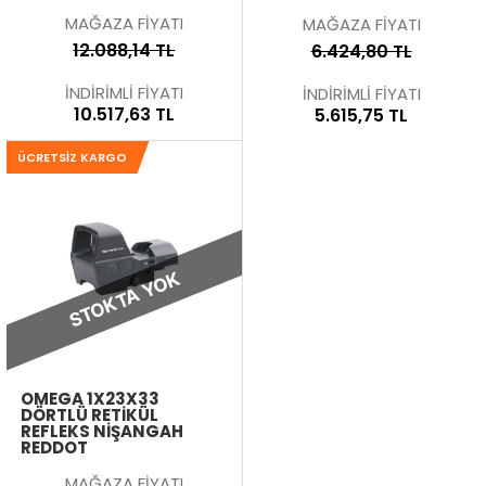
MAĞAZA FİYATI
MAĞAZA FİYATI
12.088,14 TL
6.424,80 TL
İNDİRİMLİ FİYATI
İNDİRİMLİ FİYATI
10.517,63 TL
5.615,75 TL
ÜCRETSIZ KARGO
STOKTA YOK
OMEGA 1X23X33
DÖRTLÜ RETIKÜL
REFLEKS NIŞANGAH
REDDOT
MAĞAZA FİYATI