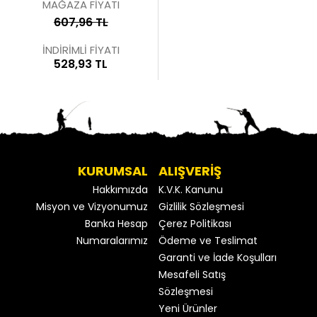
MAĞAZA FİYATI
607,96 TL
İNDİRİMLİ FİYATI
528,93 TL
KURUMSAL
ALIŞVERİŞ
Hakkımızda
K.V.K. Kanunu
Misyon ve Vizyonumuz
Gizlilik Sözleşmesi
Banka Hesap
Çerez Politikası
Numaralarımız
Ödeme ve Teslimat
Garanti ve İade Koşulları
Mesafeli Satış
Sözleşmesi
Yeni Ürünler