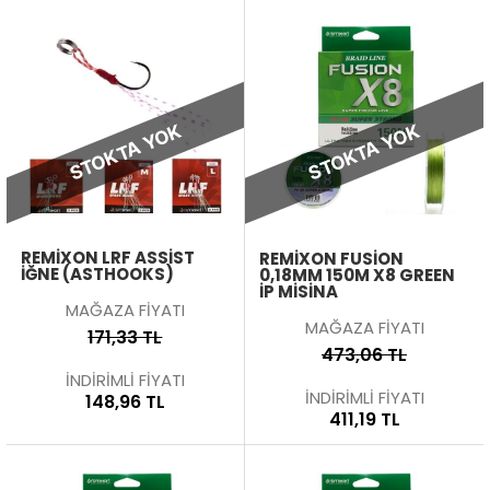
STOKTA YOK
STOKTA YOK
REMIXON LRF ASSIST
REMIXON FUSION
İĞNE (ASTHOOKS)
0,18MM 150M X8 GREEN
İP MISINA
MAĞAZA FİYATI
MAĞAZA FİYATI
171,33 TL
473,06 TL
İNDİRİMLİ FİYATI
İNDİRİMLİ FİYATI
148,96 TL
411,19 TL