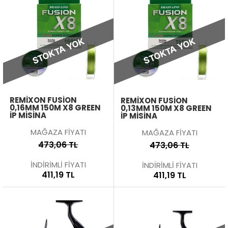
STOKTA YOK
STOKTA YOK
REMIXON FUSION
REMIXON FUSION
0,16MM 150M X8 GREEN
0,13MM 150M X8 GREEN
İP MISINA
İP MISINA
MAĞAZA FİYATI
MAĞAZA FİYATI
473,06 TL
473,06 TL
İNDİRİMLİ FİYATI
İNDİRİMLİ FİYATI
411,19 TL
411,19 TL