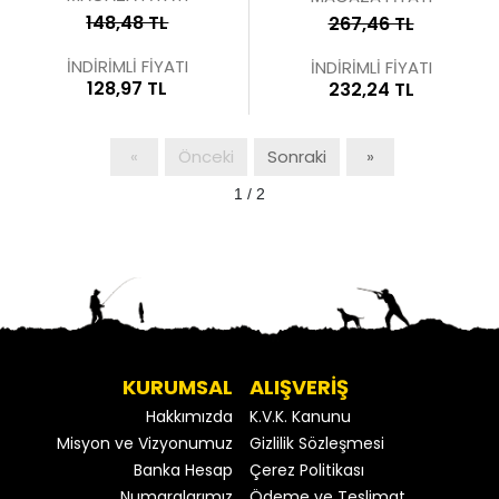
148,48 TL
267,46 TL
İNDİRİMLİ FİYATI
İNDİRİMLİ FİYATI
128,97 TL
232,24 TL
«
Önceki
Sonraki
»
1 / 2
KURUMSAL
ALIŞVERİŞ
Hakkımızda
K.V.K. Kanunu
Misyon ve Vizyonumuz
Gizlilik Sözleşmesi
Banka Hesap
Çerez Politikası
Numaralarımız
Ödeme ve Teslimat