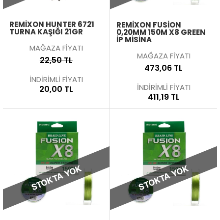
REMIXON HUNTER 6721
REMIXON FUSION
TURNA KAŞIĞI 21GR
0,20MM 150M X8 GREEN
İP MISINA
MAĞAZA FİYATI
MAĞAZA FİYATI
22,50 TL
473,06 TL
İNDİRİMLİ FİYATI
İNDİRİMLİ FİYATI
20,00 TL
411,19 TL
STOKTA YOK
STOKTA YOK