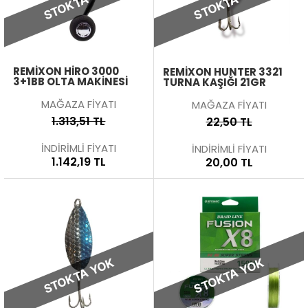
STOKTA YOK
STOKTA YOK
REMIXON HIRO 3000
REMIXON HUNTER 3321
3+1BB OLTA MAKINESI
TURNA KAŞIĞI 21GR
MAĞAZA FİYATI
MAĞAZA FİYATI
1.313,51 TL
22,50 TL
İNDİRİMLİ FİYATI
İNDİRİMLİ FİYATI
1.142,19 TL
20,00 TL
STOKTA YOK
STOKTA YOK