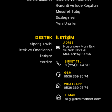
Garanti ve İade Koşulları
Mesafeli Satış
Sözleşmesi
Yeni Ürünler
DESTEK
İLETİŞİM
ADRES
Sipariş Takibi
Hasanbey Mah. Eski
İstek ve Önerileriniz
Su Sok. No:15/1
MUDANYA/BURSA
İletişim
ŞİRKET TEL
Yardım
0 (224) 544 61 15
GSM
0536 369 95 74
WHATSAPP
0536 369 95 74
E-MAIL
bilgi@avcimarket.com