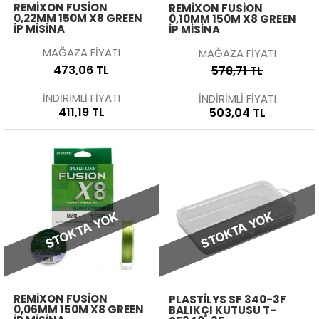
REMIXON FUSION
REMIXON FUSION
0,22MM 150M X8 GREEN
0,10MM 150M X8 GREEN
İP MISINA
İP MISINA
MAĞAZA FİYATI
MAĞAZA FİYATI
473,06 TL
578,71 TL
İNDİRİMLİ FİYATI
İNDİRİMLİ FİYATI
411,19 TL
503,04 TL
STOKTA YOK
STOKTA YOK
REMIXON FUSION
PLASTILYS SF 340-3F
0,06MM 150M X8 GREEN
BALIKÇI KUTUSU T-