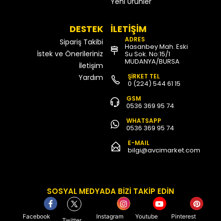
Yeni Ürünler
DESTEK
İLETİŞİM
ADRES
Sipariş Takibi
Hasanbey Mah. Eski
İstek ve Önerileriniz
Su Sok. No:15/1
MUDANYA/BURSA
İletişim
ŞİRKET TEL
Yardım
0 (224) 544 61 15
GSM
0536 369 95 74
WHATSAPP
0536 369 95 74
E-MAIL
bilgi@avcimarket.com
SOSYAL MEDYADA BİZİ TAKİP EDİN
Facebook
Instagram
Youtube
Pinterest
Twitter