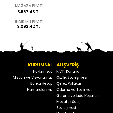
MAĞAZA FİYATI
3.557,43 TL
İNDİRİMLİ FİYATI
3.093,42 TL
KURUMSAL
ALIŞVERİŞ
Hakkımızda
K.V.K. Kanunu
Misyon ve Vizyonumuz
Gizlilik Sözleşmesi
Banka Hesap
Çerez Politikası
Numaralarımız
Ödeme ve Teslimat
Garanti ve İade Koşulları
Mesafeli Satış
Sözleşmesi