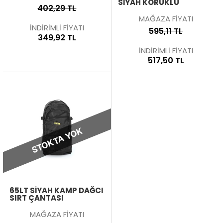
SIYAH KÖRÜKLÜ
402,29 TL
MAĞAZA FİYATI
İNDİRİMLİ FİYATI
595,11 TL
349,92 TL
İNDİRİMLİ FİYATI
517,50 TL
STOKTA YOK
65LT SIYAH KAMP DAĞCI
SIRT ÇANTASI
MAĞAZA FİYATI