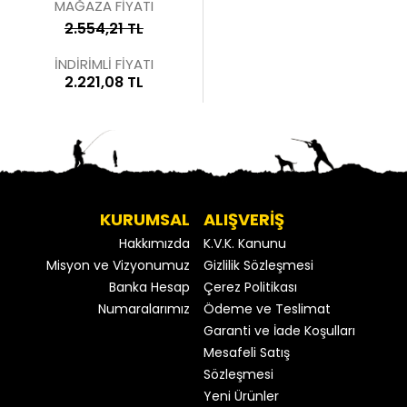
MAĞAZA FİYATI
2.554,21 TL
İNDİRİMLİ FİYATI
2.221,08 TL
KURUMSAL
ALIŞVERİŞ
Hakkımızda
K.V.K. Kanunu
Misyon ve Vizyonumuz
Gizlilik Sözleşmesi
Banka Hesap
Çerez Politikası
Numaralarımız
Ödeme ve Teslimat
Garanti ve İade Koşulları
Mesafeli Satış
Sözleşmesi
Yeni Ürünler