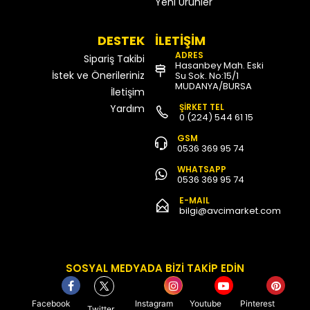
Yeni Ürünler
DESTEK
İLETİŞİM
ADRES
Sipariş Takibi
Hasanbey Mah. Eski
İstek ve Önerileriniz
Su Sok. No:15/1
MUDANYA/BURSA
İletişim
ŞİRKET TEL
Yardım
0 (224) 544 61 15
GSM
0536 369 95 74
WHATSAPP
0536 369 95 74
E-MAIL
bilgi@avcimarket.com
SOSYAL MEDYADA BİZİ TAKİP EDİN
Facebook
Instagram
Youtube
Pinterest
Twitter