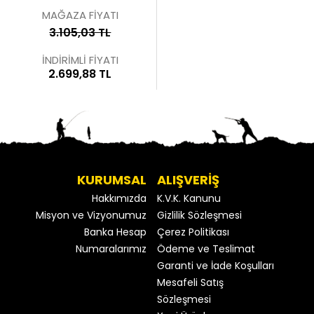
MAĞAZA FİYATI
3.105,03 TL
İNDİRİMLİ FİYATI
2.699,88 TL
KURUMSAL
ALIŞVERİŞ
Hakkımızda
K.V.K. Kanunu
Misyon ve Vizyonumuz
Gizlilik Sözleşmesi
Banka Hesap
Çerez Politikası
Numaralarımız
Ödeme ve Teslimat
Garanti ve İade Koşulları
Mesafeli Satış
Sözleşmesi