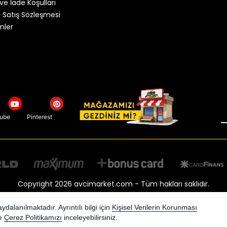
ve İade Koşulları
 Satış Sözleşmesi
nler
tube
Pinterest
Copyright 2026 avcimarket.com - Tüm hakları saklıdır.
Kredi kartı bilgileriniz 256bit SSL sertifikası ile korunmaktadır.
dalanılmaktadır. Ayrıntılı bilgi için
Kişisel Verilerin Korunması
e
Çerez Politikamızı
inceleyebilirsiniz.