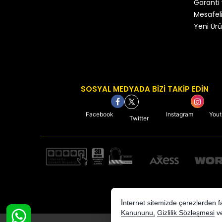
Garanti 
Mesafeli
Yeni Ürü
SOSYAL MEDYADA BİZİ TAKİP EDİN
Facebook
Instagram
You
Twitter
İnternet sitemizde çerezlerden fay
Kanununu,
Gizlilik Sözleşmesi
v