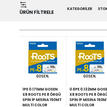
KATEGORİLER
STO
ÜRÜN FİLTRELE
SEPETE
EKLE
ÜRÜNÜ
İNCELE
1PE 0.171MM GOSEN
0.6PE 0.132MM GOS
X8 ROOTS PE 8 ÖRGÜ
X8 ROOTS PE 8 ÖRG
SPIN İP MISINA 150MT
SPIN İP MISINA 150M
MULTI COLOR
MULTI COLOR