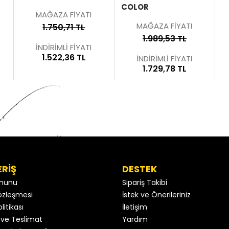
COLOR
MAĞAZA FİYATI
MAĞAZA FİYATI
1.750,71 TL
1.989,53 TL
İNDİRİMLİ FİYATI
1.522,36 TL
İNDİRİMLİ FİYATI
1.729,78 TL
ERİŞ
DESTEK
anunu
Sipariş Takibi
 Sözleşmesi
İstek ve Önerileriniz
litikası
İletişim
ve Teslimat
Yardım