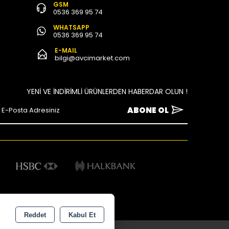
GSM
0536 369 95 74
WHATSAPP
0536 369 95 74
E-MAIL
bilgi@avcimarket.com
YENİ VE İNDİRİMLİ ÜRÜNLERDEN HABERDAR OLUN !
ABONE OL
Reddet
Kabul Et