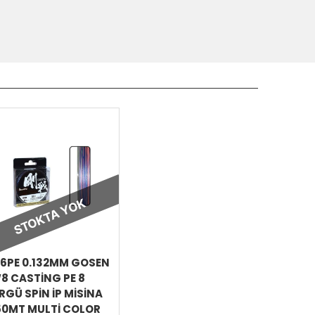
STOKTA YOK
ÜRÜNÜ
İNCELE
.6PE 0.132MM GOSEN
8 CASTING PE 8
RGÜ SPIN İP MISINA
50MT MULTI COLOR