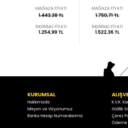
MAĞAZA FİYATI
MAĞAZA FİYATI
1.443,38 TL
1.750,71 TL
İNDİRİMLİ FİYATI
İNDİRİMLİ FİYATI
1.254,99 TL
1.522,36 TL
KURUMSAL
ALIŞV
Hakkımızda
K.V.K. K
Misyon ve Vizyonumuz
Gizlilik
Banka Hesap Numaralarımız
Çerez Po
Ödeme 