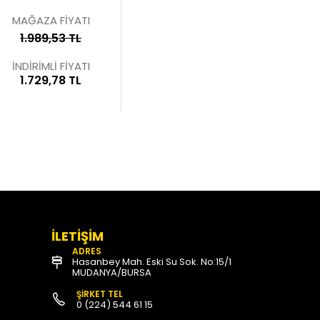
MAĞAZA FİYATI
1.989,53 TL
İNDİRİMLİ FİYATI
1.729,78 TL
İLETİŞİM
ADRES
Hasanbey Mah. Eski Su Sok. No:15/1
MUDANYA/BURSA
ŞİRKET TEL
0 (224) 544 61 15