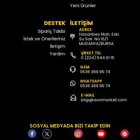
Yeni Ürünler
DESTEK
İLETİŞİM
ADRES
Sipariş Takibi
Hasanbey Mah. Eski
İstek ve Önerileriniz
Su Sok. No:15/1
MUDANYA/BURSA
İletişim
ŞİRKET TEL
Yardım
0 (224) 544 61 15
GSM
0536 369 95 74
WHATSAPP
0536 369 95 74
E-MAIL
bilgi@avcimarket.com
SOSYAL MEDYADA BİZİ TAKİP EDİN