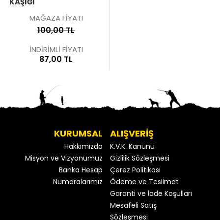
KAŞIĞI
MAĞAZA FİYATI
100,00 TL
İNDİRİMLİ FİYATI
87,00 TL
KURUMSAL
ALIŞVERİŞ
Hakkımızda
K.V.K. Kanunu
Misyon ve Vizyonumuz
Gizlilik Sözleşmesi
Banka Hesap
Çerez Politikası
Numaralarımız
Ödeme ve Teslimat
Garanti ve İade Koşulları
Mesafeli Satış
Sözleşmesi