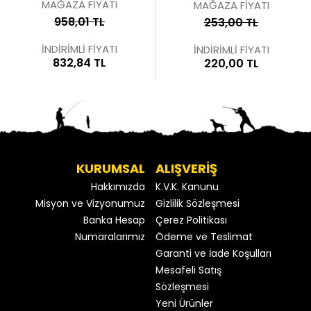
MAĞAZA FİYATI
MAĞAZA FİYATI
958,01 TL
253,00 TL
İNDİRİMLİ FİYATI
İNDİRİMLİ FİYATI
832,84 TL
220,00 TL
KURUMSAL
ALIŞVERİŞ
Hakkımızda
K.V.K. Kanunu
Misyon ve Vizyonumuz
Gizlilik Sözleşmesi
Banka Hesap
Çerez Politikası
Numaralarımız
Ödeme ve Teslimat
Garanti ve İade Koşulları
Mesafeli Satış
Sözleşmesi
Yeni Ürünler