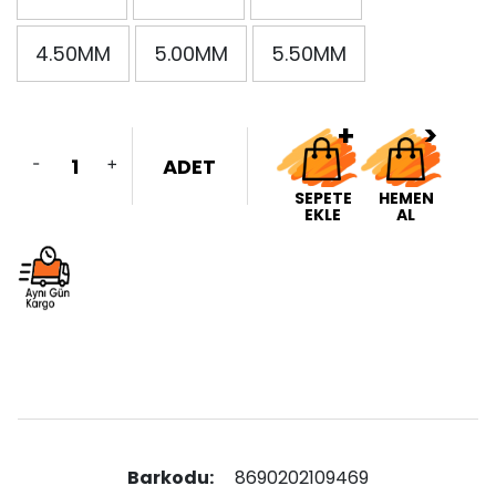
4.50MM
5.00MM
5.50MM
-
+
ADET
SEPETE
HEMEN
EKLE
AL
Barkodu:
8690202109469