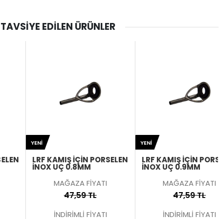
TAVSIYE EDILEN ÜRÜNLER
YENI
YENI
LRF KAMIŞ İÇIN PORSELEN
LRF KAMIŞ İÇIN PORSELEN
İNOX UÇ 0.8MM
İNOX UÇ 0.9MM
MAĞAZA FİYATI
MAĞAZA FİYATI
47,59 TL
47,59 TL
İNDİRİMLİ FİYATI
İNDİRİMLİ FİYATI