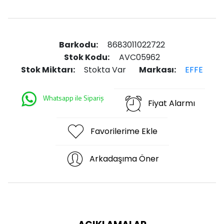
Barkodu:
8683011022722
Stok Kodu:
AVC05962
Stok Miktarı:
Stokta Var
Markası:
EFFE
Whatsapp ile Sipariş
Fiyat Alarmı
Favorilerime Ekle
Arkadaşıma Öner