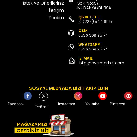
İstek ve Önerileriniz
Sok. No:15/1
MUDANYA/BURSA
İletişim
ŞİRKET TEL
Yardım
0 (224) 544 61 15
GSM
0536 369 95 74
WHATSAPP
0536 369 95 74
E-MAIL
bilgi@avcimarket.com
SOSYAL MEDYADA BİZİ TAKİP EDİN
Facebook
Instagram
Youtube
Pinterest
Twitter