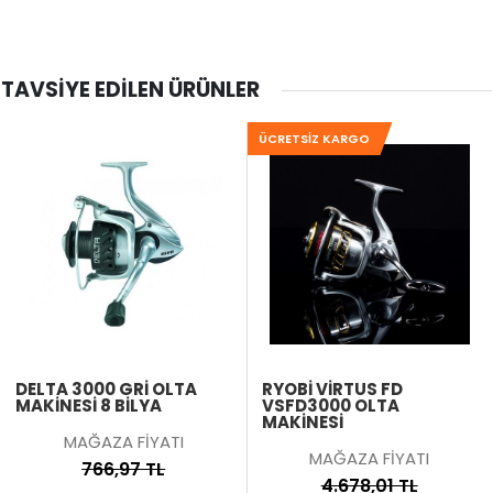
TAVSIYE EDILEN ÜRÜNLER
ÜCRETSIZ KARGO
DELTA 3000 GRİ OLTA
RYOBI VIRTUS FD
MAKİNESİ 8 BİLYA
VSFD3000 OLTA
MAKINESI
MAĞAZA FİYATI
MAĞAZA FİYATI
766,97 TL
4.678,01 TL