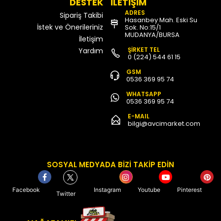
DESTEK
İLETİŞİM
ADRES
Sipariş Takibi
Hasanbey Mah. Eski Su
İstek ve Önerileriniz
Sok. No:15/1
MUDANYA/BURSA
İletişim
ŞİRKET TEL
Yardım
0 (224) 544 61 15
GSM
0536 369 95 74
WHATSAPP
0536 369 95 74
E-MAIL
bilgi@avcimarket.com
SOSYAL MEDYADA BİZİ TAKİP EDİN
Facebook
Instagram
Youtube
Pinterest
Twitter