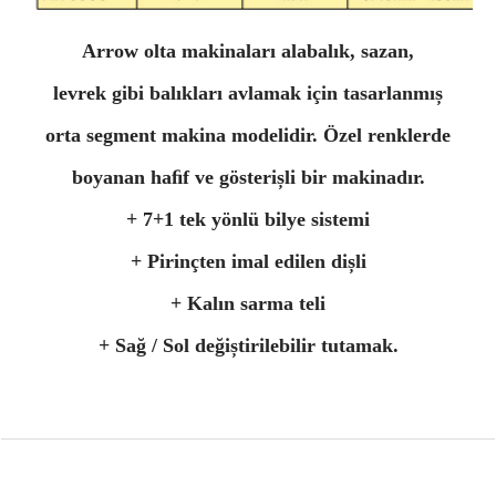
Arrow olta makinaları alabalık, sazan,
levrek gibi balıkları avlamak için tasarlanmıș
orta segment makina modelidir. Özel renklerde
boyanan haﬁf ve gösterișli bir makinadır.
+ 7+1 tek yönlü bilye sistemi
+ Pirinçten imal edilen dișli
+ Kalın sarma teli
+ Sağ / Sol değiștirilebilir tutamak.