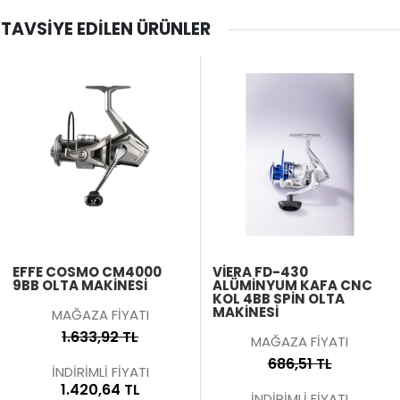
TAVSIYE EDILEN ÜRÜNLER
EFFE COSMO CM4000
VIERA FD-430
9BB OLTA MAKINESI
ALÜMINYUM KAFA CNC
KOL 4BB SPIN OLTA
MAKINESI
MAĞAZA FİYATI
1.633,92 TL
MAĞAZA FİYATI
686,51 TL
İNDİRİMLİ FİYATI
1.420,64 TL
İNDİRİMLİ FİYATI