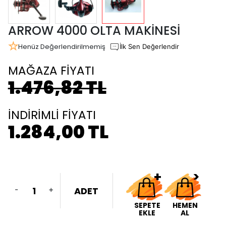
ARROW 4000 OLTA MAKİNESİ
Henüz Değerlendirilmemiş
İlk Sen Değerlendir
MAĞAZA FİYATI
1.476,82 TL
İNDİRİMLİ FİYATI
1.284,00 TL
-
+
ADET
SEPETE
HEMEN
EKLE
AL