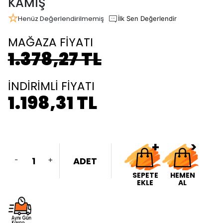
KAMIŞ
Henüz Değerlendirilmemiş
İlk Sen Değerlendir
MAĞAZA FİYATI
1.378,27 TL
İNDİRİMLİ FİYATI
1.198,31 TL
-
+
ADET
SEPETE
HEMEN
EKLE
AL