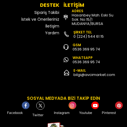
DESTEK
İLETİŞİM
ADRES
Sipariş Takibi
Hasanbey Mah. Eski Su
İstek ve Önerileriniz
Sok. No:15/1
MUDANYA/BURSA
İletişim
ŞİRKET TEL
Yardım
0 (224) 544 61 15
GSM
0536 369 95 74
WHATSAPP
0536 369 95 74
E-MAIL
bilgi@avcimarket.com
SOSYAL MEDYADA BİZİ TAKİP EDİN
Facebook
Instagram
Youtube
Pinterest
Twitter