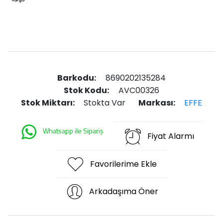
Barkodu:
8690202135284
Stok Kodu:
AVC00326
Stok Miktarı:
Stokta Var
Markası:
EFFE
Whatsapp ile Sipariş
Fiyat Alarmı
Favorilerime Ekle
Arkadaşıma Öner