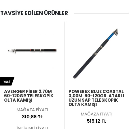
TAVSIYE EDILEN ÜRÜNLER
YENI
AVENGER FIBER 2.70M
POWEREX BLUE COASTAL
60-120GR TELESKOPIK
3,00M. 60-120GR. ATARLI
OLTA KAMIŞI
UZUN SAP TELESKOPIK
OLTA KAMIŞI
MAĞAZA FİYATI
MAĞAZA FİYATI
310,88 TL
515,12 TL
İNDİRİMLİ FİYATI