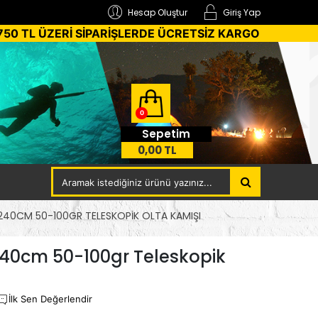
Hesap Oluştur
Giriş Yap
750 TL ÜZERİ SİPARİŞLERDE ÜCRETSİZ KARGO
0
Sepetim
0,00 TL
240CM 50-100GR TELESKOPIK OLTA KAMIŞI
240cm 50-100gr Teleskopik
İlk Sen Değerlendir