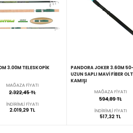
ÜRÜNÜ
İNCELE
M 3.00M TELESKOPİK
PANDORA JOKER 3.60M 50
UZUN SAPLI MAVI FIBER OL
KAMIŞI
MAĞAZA FİYATI
MAĞAZA FİYATI
2.322,45 TL
594,89 TL
İNDİRİMLİ FİYATI
2.019,29 TL
İNDİRİMLİ FİYATI
517,32 TL