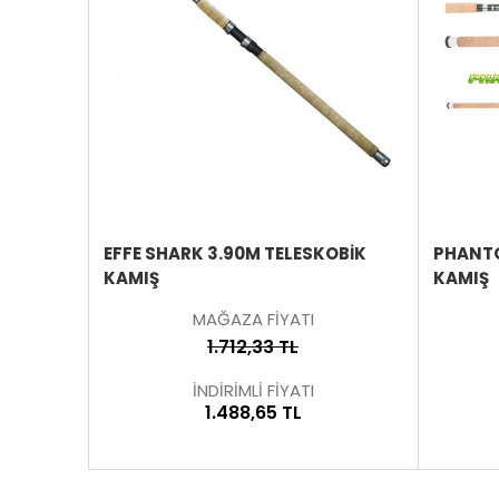
ÜRÜNÜ
ÜRÜNÜ
İNCELE
İNCELE
50GR
EFFE SHARK 3.90M TELESKOBİK
PHANTO
KAMIŞ
KAMIŞ
MAĞAZA FİYATI
1.712,33 TL
İNDİRİMLİ FİYATI
1.488,65 TL