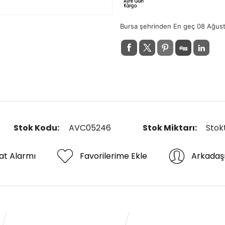
Bursa şehrinden En geç 08 Ağus
Stok Kodu:
AVC05246
Stok Miktarı:
Stok
at Alarmı
Favorilerime Ekle
Arkadaş