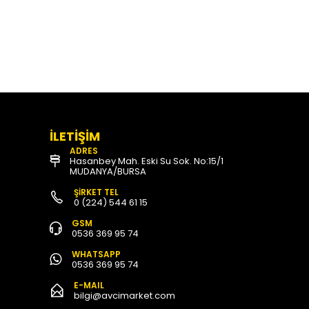
İLETİŞİM
ADRES
Hasanbey Mah. Eski Su Sok. No:15/1
MUDANYA/BURSA
ŞİRKET TEL
0 (224) 544 61 15
GSM
0536 369 95 74
WHATSAPP
0536 369 95 74
E-MAIL
bilgi@avcimarket.com