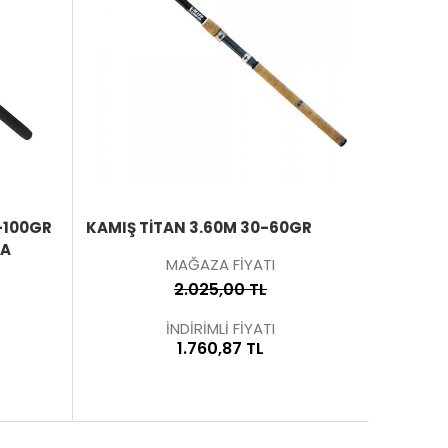
ÜRÜNÜ
ÜRÜNÜ
İNCELE
İNCELE
-100GR
KAMIŞ TİTAN 3.60M 30-60GR
PANDOR
TA
UZUN SAP
MAĞAZA FİYATI
KAMIŞI
2.025,00 TL
İNDİRİMLİ FİYATI
1.760,87 TL