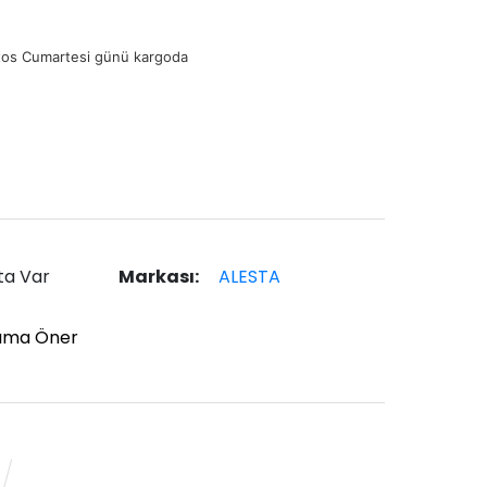
tos Cumartesi günü kargoda
ta Var
Markası:
ALESTA
ıma Öner