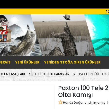
1
SERVİS
YENI ÜRÜNLER
YENIDEN STOĞA GIREN ÜRÜNLER
OLTA KAMIŞLARI
TELESKOPİK KAMIŞLAR
PAXTON 100 TELE 
Paxton 100 Tele 
Olta Kamışı
Henüz Değerlendirilmemiş