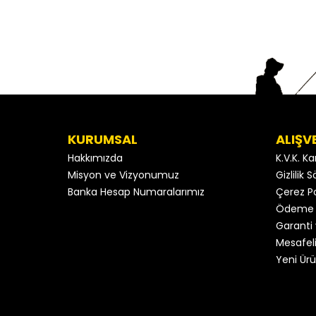
KURUMSAL
ALIŞV
Hakkımızda
K.V.K. K
Misyon ve Vizyonumuz
Gizlilik
Banka Hesap Numaralarımız
Çerez Po
Ödeme 
Garanti 
Mesafeli
Yeni Ürü