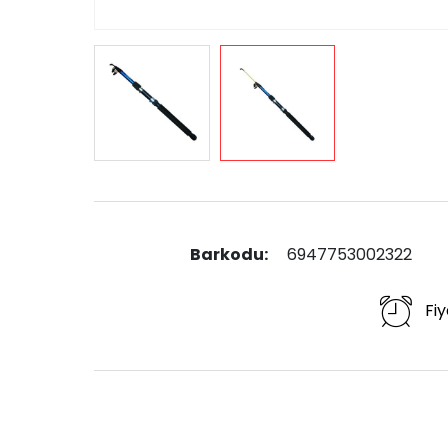
Barkodu:
6947753002322
Fiy