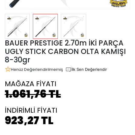
BAUER PRESTIGE 2.70m İKİ PARÇA
UGLY STICK CARBON OLTA KAMIŞI
8-30gr
Henüz Değerlendirilmemiş
İlk Sen Değerlendir
MAĞAZA FİYATI
1.061,76 TL
İNDİRİMLİ FİYATI
923,27 TL