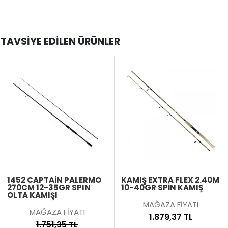
TAVSIYE EDILEN ÜRÜNLER
1452 CAPTAİN PALERMO
KAMIŞ EXTRA FLEX 2.40M
270CM 12-35GR SPIN
10-40GR SPIN KAMIŞ
OLTA KAMIŞI
MAĞAZA FİYATI
MAĞAZA FİYATI
1.879,37 TL
1.751,35 TL