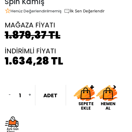
Spin Kamış
Henüz Değerlendirilmemiş
İlk Sen Değerlendir
MAĞAZA FİYATI
1.879,37 TL
İNDİRİMLİ FİYATI
1.634,28 TL
-
+
ADET
SEPETE
HEMEN
EKLE
AL