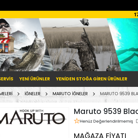
1
SERVİS
YENI ÜRÜNLER
YENIDEN STOĞA GIREN ÜRÜNLER
MELERİ
İĞNELER
MARUTO İĞNELER
MARUTO 9539 BLAC
Maruto 9539 Black
Henüz Değerlendirilmemiş
MAĞAZA FİYATI