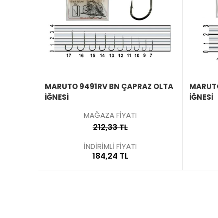
ÜRÜNÜ
İNCELE
MARUTO 9491RV BN ÇAPRAZ OLTA
MARUTO
İĞNESI
İĞNESI
MAĞAZA FİYATI
212,33 TL
İNDİRİMLİ FİYATI
184,24 TL