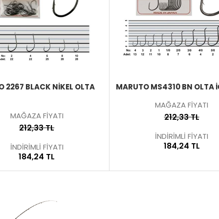
ÜRÜNÜ
İNCELE
 2267 BLACK NIKEL OLTA
MARUTO MS4310 BN OLTA İ
MAĞAZA FİYATI
MAĞAZA FİYATI
212,33 TL
212,33 TL
İNDİRİMLİ FİYATI
184,24 TL
İNDİRİMLİ FİYATI
184,24 TL