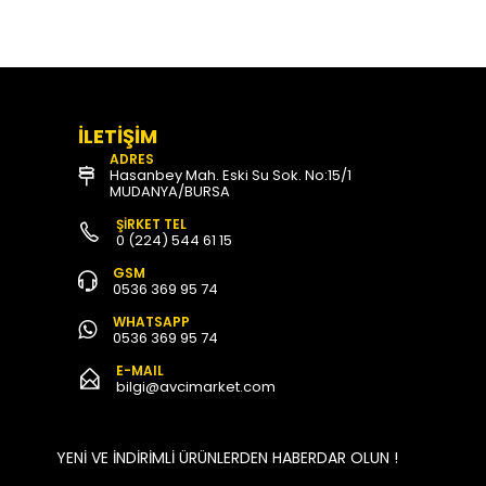
İLETİŞİM
ADRES
Hasanbey Mah. Eski Su Sok. No:15/1
MUDANYA/BURSA
ŞİRKET TEL
0 (224) 544 61 15
GSM
0536 369 95 74
WHATSAPP
0536 369 95 74
E-MAIL
bilgi@avcimarket.com
YENİ VE İNDİRİMLİ ÜRÜNLERDEN HABERDAR OLUN !