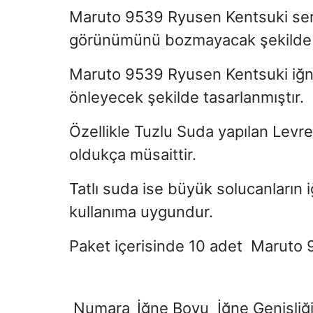
Maruto 9539 Ryusen Kentsuki
ser
görünümünü bozmayacak şekilde eği
Maruto 9539 Ryusen Kentsuki
iğn
önleyecek şekilde tasarlanmıştır.
Özellikle Tuzlu Suda yapılan Levre
oldukça müsaittir.
Tatlı suda ise büyük solucanların
kullanıma uygundur.
Paket içerisinde
10
adet
Maruto 
Numara
İğne Boyu
İğne Genişliğ