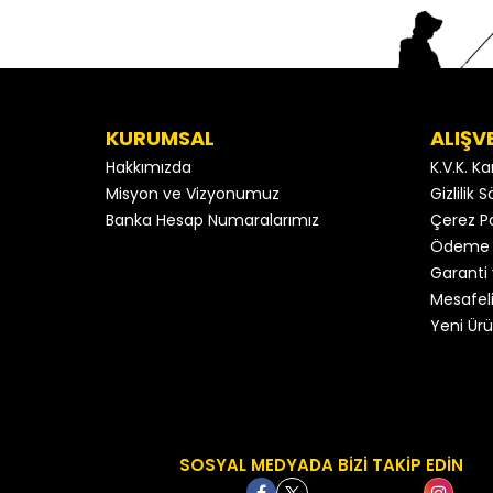
KURUMSAL
ALIŞV
Hakkımızda
K.V.K. K
Misyon ve Vizyonumuz
Gizlilik
Banka Hesap Numaralarımız
Çerez Po
Ödeme 
Garanti 
Mesafeli
Yeni Ürü
SOSYAL MEDYADA BİZİ TAKİP EDİN