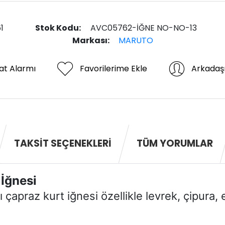
1
Stok Kodu:
AVC05762-İĞNE NO-NO-13
Markası:
MARUTO
at Alarmı
Favorilerime Ekle
Arkadaş
TAKSIT SEÇENEKLERI
TÜM YORUMLAR
 İğnesi
çapraz kurt iğnesi özellikle levrek, çipura, e