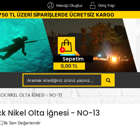
Hesap Oluştur
Giriş Yap
750 TL ÜZERİ SİPARİŞLERDE ÜCRETSİZ KARGO
0
Sepetim
0,00 TL
K NIKEL OLTA İĞNESI - NO-13
 Nikel Olta İğnesi - NO-13
İlk Sen Değerlendir