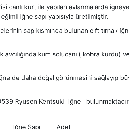
isi canlı kurt ile yapılan avlanmalarda iğney
mli iğne sapı yapısıyla üretilmiştir.
elerinin sap kısmında bulunan çift tırnak iğ
k avcılığında
kum solucanı
(
kobra kurdu) ve
 iğne de daha doğal görünmesini sağlayıp bü
9539 Ryusen Kentsuki
İğne
bulunmaktadır
i
İğne Sapı
Adet