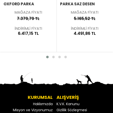
OXFORD PARKA
PARKA SAZ DESEN
MAĞAZA FİYATI
MAĞAZA FİYATI
7.379,79 TL
5.165,52 TL
İNDİRİMLİ FİYATI
İNDİRİMLİ FİYATI
6.417,15 TL
4.491,86 TL
KURUMSAL
ALIŞVERİŞ
Hakkımızda
K.V.K. Kanunu
Misyon ve Vizyonumuz
Gizlilik Sözleşmesi