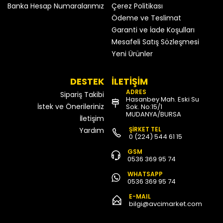
Banka Hesap Numaralarımız
Çerez Politikası
Ödeme ve Teslimat
Garanti ve İade Koşulları
Mesafeli Satış Sözleşmesi
Yeni Ürünler
DESTEK
İLETİŞİM
ADRES
Sipariş Takibi
Hasanbey Mah. Eski Su
İstek ve Önerileriniz
Sok. No:15/1
MUDANYA/BURSA
İletişim
ŞİRKET TEL
Yardım
0 (224) 544 61 15
GSM
0536 369 95 74
WHATSAPP
0536 369 95 74
E-MAIL
bilgi@avcimarket.com