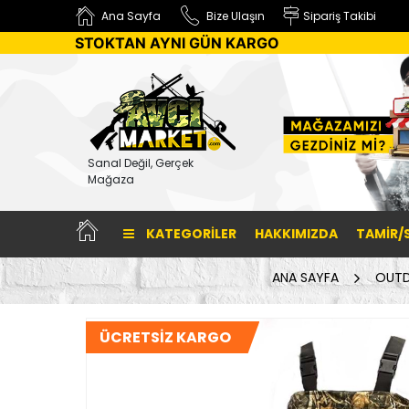
Ana Sayfa
Bize Ulaşın
Sipariş Takibi
STOKTAN AYNI GÜN KARGO
Sanal Değil, Gerçek
Mağaza
KATEGORILER
HAKKIMIZDA
TAMİR/
ANA SAYFA
OUTD
ÜCRETSİZ KARGO