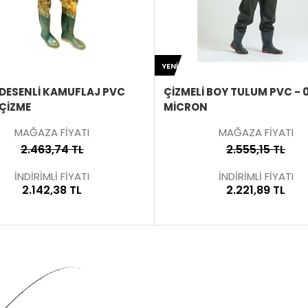
ÜRÜNÜ
YENI
İNCELE
 DESENLI KAMUFLAJ PVC
ÇIZMELI BOY TULUM PVC - 
ÇIZME
MICRON
MAĞAZA FİYATI
MAĞAZA FİYATI
2.463,74 TL
2.555,15 TL
İNDİRİMLİ FİYATI
İNDİRİMLİ FİYATI
2.142,38 TL
2.221,89 TL