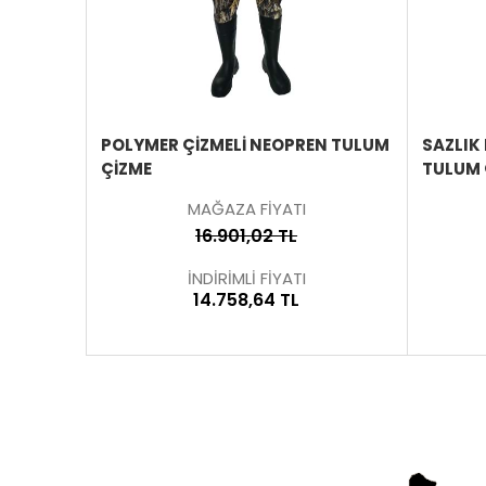
ÜRÜNÜ
ÜRÜNÜ
İNCELE
İNCELE
NÇLU
POLYMER ÇİZMELİ NEOPREN TULUM
SAZLIK
ÇİZME
TULUM 
MAĞAZA FİYATI
16.901,02 TL
İNDİRİMLİ FİYATI
14.758,64 TL