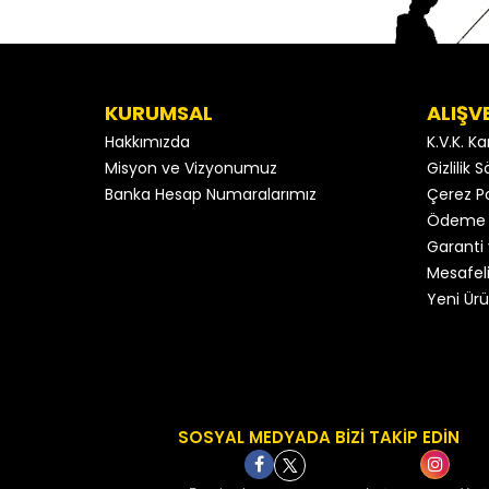
KURUMSAL
ALIŞV
Hakkımızda
K.V.K. K
Misyon ve Vizyonumuz
Gizlilik
Banka Hesap Numaralarımız
Çerez Po
Ödeme 
Garanti 
Mesafeli
Yeni Ürü
SOSYAL MEDYADA BİZİ TAKİP EDİN