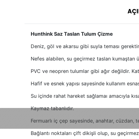
AÇI
Hunthink Saz Taslan Tulum Çizme
Deniz, göl ve akarsu gibi suyla teması gerektire
Nefes alabilen, su geçirmez taslan kumaştan ür
PVC ve neopren tulumlar gibi ağır değildir. K
Hafif ve esnek yapısı sayesinde kullanım esnas
Su içinde rahat hareket sağlamaı amacıyla kısa
Kaymaz tabanlıdır.
Fermuarlı iç çep sayesinde, anahtar, cüzdan, t
Bağlantı noktaları çift dikişli olup, su geçirmez