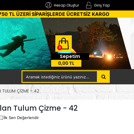
Hesap Oluştur
Giriş Yap
750 TL ÜZERİ SİPARİŞLERDE ÜCRETSİZ KARGO
0
Sepetim
0,00 TL
N TULUM ÇIZME - 42
lan Tulum Çizme - 42
İlk Sen Değerlendir