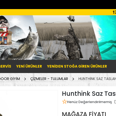
1
SERVİS
YENI ÜRÜNLER
YENIDEN STOĞA GIREN ÜRÜNLER
OOR GİYİM
ÇİZMELER - TULUMLAR
HUNTHINK SAZ TASLA
Hunthink Saz Tas
Henüz Değerlendirilmemiş
MAĞAZA FİYATI