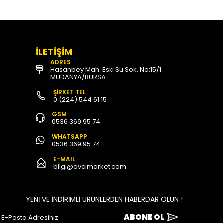
İLETİŞİM
ADRES
Hasanbey Mah. Eski Su Sok. No:15/1
MUDANYA/BURSA
ŞİRKET TEL
0 (224) 544 61 15
GSM
0536 369 95 74
WHATSAPP
0536 369 95 74
E-MAIL
bilgi@avcimarket.com
YENİ VE İNDİRİMLİ ÜRÜNLERDEN HABERDAR OLUN !
ABONE OL