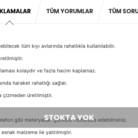
KLAMALAR
TÜM YORUMLAR
TÜM SOR
bilecek tüm kıyı avlarında rahatlıkla kullanılabilir.
etilmiştir.
atlaması kolaydır ve fazla hacim kaplamaz.
ında haraket rahatlığı sağlar.
 çizmeden üretilmiştir.
STOKTA YOK
elefon gibi meteryalları güveble muhafaza edebilirsiniz.
 esnak malzeme ile yalıtılmıştır.