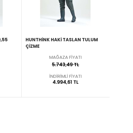
ÜRÜNÜ
ÜRÜNÜ
İNCELE
İNCELE
0,55
HUNTHINK HAKI TASLAN TULUM
TULUM Ç
ÇIZME
MAĞAZA FİYATI
5.743,49 TL
İNDİRİMLİ FİYATI
4.994,61 TL