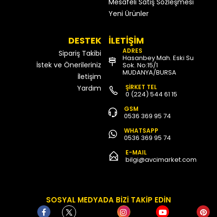
Mesafeli Satış Sözleşmesi
Yeni Ürünler
DESTEK
İLETİŞİM
ADRES
Sipariş Takibi
Hasanbey Mah. Eski Su
İstek ve Önerileriniz
Sok. No:15/1
MUDANYA/BURSA
İletişim
ŞİRKET TEL
Yardım
0 (224) 544 61 15
GSM
0536 369 95 74
WHATSAPP
0536 369 95 74
E-MAIL
bilgi@avcimarket.com
SOSYAL MEDYADA BİZİ TAKİP EDİN