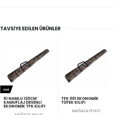
TAVSIYE EDILEN ÜRÜNLER
YENI
61 NAMLU 120CM
TFK 001 EKONOMİK
KAMUFLAJ DESENLI
TÜFEK KILIFI
EKONOMIK TFK KILIFI
MAĞAZA FİYATI
MAĞAZA FİYATI