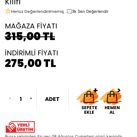
Kılıfı
Henüz Değerlendirilmemiş
İlk Sen Değerlendir
MAĞAZA FİYATI
315,00 TL
İNDİRİMLİ FİYATI
275,00 TL
-
+
ADET
SEPETE
HEMEN
EKLE
AL
Bursa şehrinden En geç 08 Ağustos Cumartesi günü kargoda