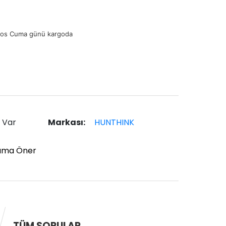
tos Cuma günü kargoda
 Var
Markası:
HUNTHINK
ıma Öner
TÜM SORULAR