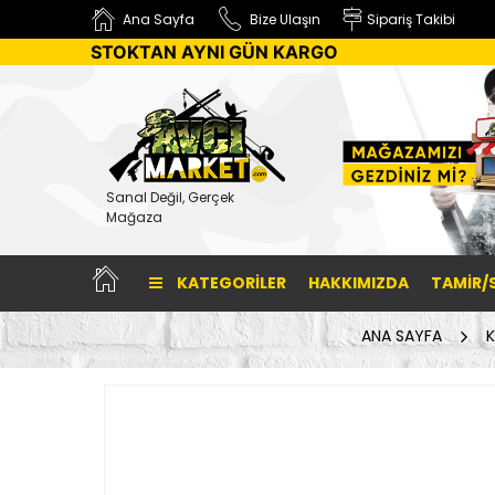
Ana Sayfa
Bize Ulaşın
Sipariş Takibi
STOKTAN AYNI GÜN KARGO
Sanal Değil, Gerçek
Mağaza
KATEGORILER
HAKKIMIZDA
TAMİR/
ANA SAYFA
K