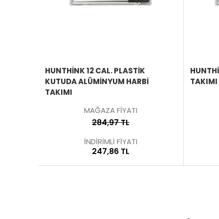
ÜRÜNÜ
İNCELE
HUNTHİNK 12 CAL. PLASTİK
HUNTHI
KUTUDA ALÜMİNYUM HARBİ
TAKIMI
TAKIMI
MAĞAZA FİYATI
284,97 TL
İNDİRİMLİ FİYATI
247,86 TL