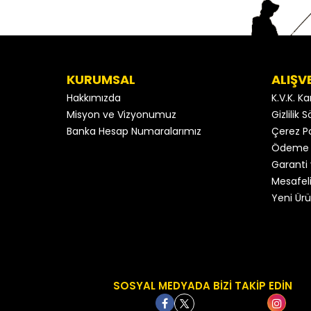
KURUMSAL
ALIŞV
Hakkımızda
K.V.K. K
Misyon ve Vizyonumuz
Gizlilik
Banka Hesap Numaralarımız
Çerez Po
Ödeme 
Garanti 
Mesafeli
Yeni Ürü
SOSYAL MEDYADA BİZİ TAKİP EDİN