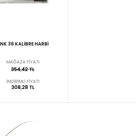
ÜRÜNÜ
İNCELE
NK 36 KALIBRE HARBI
MAĞAZA FİYATI
354,42 TL
İNDİRİMLİ FİYATI
308,28 TL