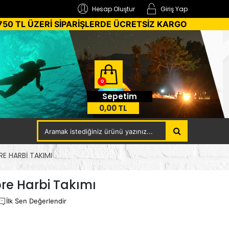
Hesap Oluştur
Giriş Yap
750 TL ÜZERİ SİPARİŞLERDE ÜCRETSİZ KARGO
0
Sepetim
0,00 TL
RE HARBI TAKIMI
bre Harbi Takımı
İlk Sen Değerlendir