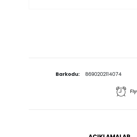
Barkodu:
8690202114074
Fiy
AÇIKLAMALAR