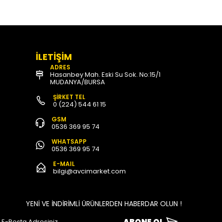
İLETİŞİM
ADRES
Hasanbey Mah. Eski Su Sok. No:15/1
MUDANYA/BURSA
ŞİRKET TEL
0 (224) 544 61 15
GSM
0536 369 95 74
WHATSAPP
0536 369 95 74
E-MAIL
bilgi@avcimarket.com
YENİ VE İNDİRİMLİ ÜRÜNLERDEN HABERDAR OLUN !
ABONE OL