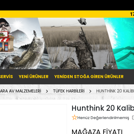
1
SERVİS
YENI ÜRÜNLER
YENIDEN STOĞA GIREN ÜRÜNLER
ARA AV MALZEMELERİ
TÜFEK HARBİLERİ
HUNTHINK 20 KALIB
Hunthink 20 Kali
Henüz Değerlendirilmemiş
MAĞAZA FİYATI