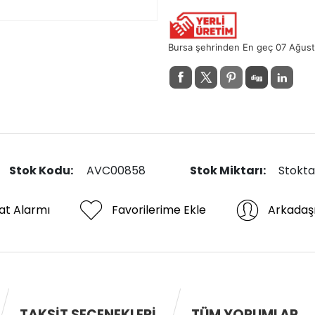
Bursa şehrinden En geç 07 Ağus
Stok Kodu:
AVC00858
Stok Miktarı:
Stokta
at Alarmı
Favorilerime Ekle
Arkadaş
TAKSIT SEÇENEKLERI
TÜM YORUMLAR