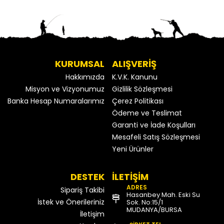
KURUMSAL
ALIŞVERİŞ
Hakkımızda
K.V.K. Kanunu
Misyon ve Vizyonumuz
Gizlilik Sözleşmesi
Banka Hesap Numaralarımız
Çerez Politikası
Ödeme ve Teslimat
Garanti ve İade Koşulları
Mesafeli Satış Sözleşmesi
Yeni Ürünler
DESTEK
İLETİŞİM
ADRES
Sipariş Takibi
Hasanbey Mah. Eski Su
İstek ve Önerileriniz
Sok. No:15/1
MUDANYA/BURSA
İletişim