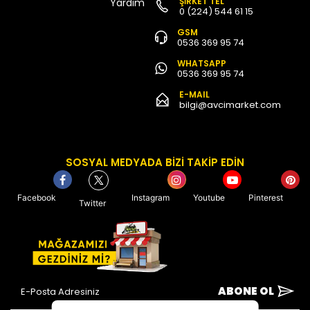
ŞİRKET TEL
Yardım
0 (224) 544 61 15
GSM
0536 369 95 74
WHATSAPP
0536 369 95 74
E-MAIL
bilgi@avcimarket.com
SOSYAL MEDYADA BİZİ TAKİP EDİN
Facebook
Instagram
Youtube
Pinterest
Twitter
ABONE OL